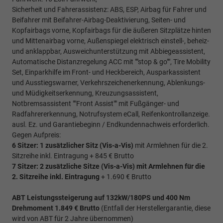
Sicherheit und Fahrerassistenz: ABS, ESP, Airbag für Fahrer und
Beifahrer mit Beifahrer-Airbag-Deaktivierung, Seiten- und
Kopfairbags vorne, Kopfairbags für die äußeren Sitzplätze hinten
und Mittenairbag vorne, Außenspiegel elektrisch einstell-, beheiz-
und anklappbar, Ausweichunterstützung mit Abbiegeassistent,
Automatische Distanzregelung ACC mit ""stop & go"", Tire Mobility
Set, Einparkhilfe im Front- und Heckbereich, Ausparkassistent
und Ausstiegswarner, Verkehrszeichenerkennung, Ablenkungs-
und Müdigkeitserkennung, Kreuzungsassistent,
Notbremsassistent ""Front Assist"" mit Fußgänger- und
Radfahrererkennung, Notrufsystem eCall, Reifenkontrollanzeige.
ausl. Ez. und Garantiebeginn / Endkundennachweis erforderlich.
Gegen Aufpreis:
6 Sitzer: 1 zusätzlicher Sitz (
Vis-a-Vis)
mit Armlehnen für die 2.
Sitzreihe inkl. Eintragung + 845 € Brutto
7 Sitzer: 2 zusätzliche Sitze (
Vis-a-Vis)
mit Armlehnen für die
2. Sitzreihe inkl. Eintragung
+ 1.690 € Brutto
ABT Leistungssteigerung auf 132kW/180PS und 400 Nm
Drehmoment 1.849 € Brutto
(Entfall der Herstellergarantie, diese
wird von ABT für 2 Jahre übernommen)