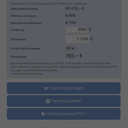
Finanzieren Sie Ihr Fahrzeug mit 4,99% effektivem Jahreszins.
49.470,– €
Nettodarlehensbetrag
4,99%
Effektiver Jahreszins
4,79%
Gebundener Sollzinssatz
€
Anzahlung
€
Schlussrate
Anzahl der Monatsraten
765,– €
Monatsraten
Bei einem Nettodarlehensbetrag von 5.000,- EUR erhalten zwei Drittel der Kunden
einen effektiven Jahreszins von 4,99% oder günstiger (gebundener Sollzinssatz 4,79%
p.a. zzgl. eines Bearbeitungsentgelts).
unverbindliche Berechnung
Fahrzeug anfragen
Fahrzeug parken
Fahrzeugexposé (PDF)