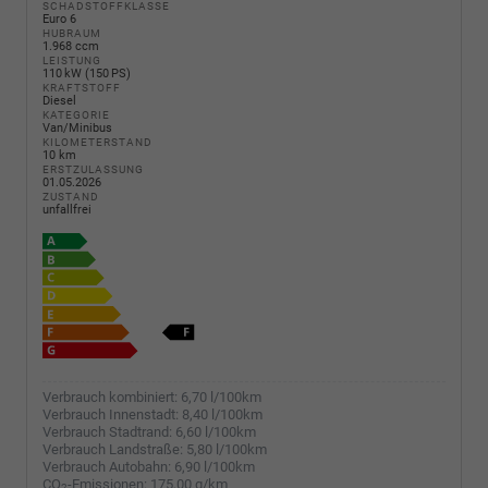
SCHADSTOFFKLASSE
Euro 6
HUBRAUM
1.968 ccm
LEISTUNG
110 kW (150 PS)
KRAFTSTOFF
Diesel
KATEGORIE
Van/Minibus
KILOMETERSTAND
10 km
ERSTZULASSUNG
01.05.2026
ZUSTAND
unfallfrei
Verbrauch kombiniert:
6,70 l/100km
Verbrauch Innenstadt:
8,40 l/100km
Verbrauch Stadtrand:
6,60 l/100km
Verbrauch Landstraße:
5,80 l/100km
Verbrauch Autobahn:
6,90 l/100km
CO
-Emissionen:
175,00 g/km
2