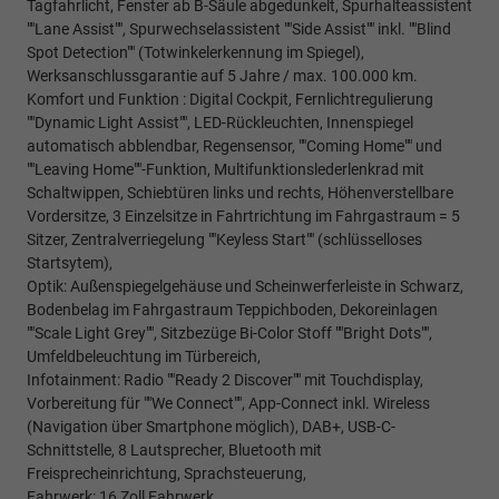
Tagfahrlicht, Fenster ab B-Säule abgedunkelt, Spurhalteassistent
""Lane Assist"", Spurwechselassistent ""Side Assist"" inkl. ""Blind
Spot Detection"" (Totwinkelerkennung im Spiegel),
Werksanschlussgarantie auf 5 Jahre / max. 100.000 km.
Komfort und Funktion : Digital Cockpit, Fernlichtregulierung
""Dynamic Light Assist"", LED-Rückleuchten, Innenspiegel
automatisch abblendbar, Regensensor, ""Coming Home"" und
""Leaving Home""-Funktion, Multifunktionslederlenkrad mit
Schaltwippen, Schiebtüren links und rechts, Höhenverstellbare
Vordersitze, 3 Einzelsitze in Fahrtrichtung im Fahrgastraum = 5
Sitzer, Zentralverriegelung ""Keyless Start"" (schlüsselloses
Startsytem),
Optik: Außenspiegelgehäuse und Scheinwerferleiste in Schwarz,
Bodenbelag im Fahrgastraum Teppichboden, Dekoreinlagen
""Scale Light Grey"", Sitzbezüge Bi-Color Stoff ""Bright Dots"",
Umfeldbeleuchtung im Türbereich,
Infotainment: Radio ""Ready 2 Discover"" mit Touchdisplay,
Vorbereitung für ""We Connect"", App-Connect inkl. Wireless
(Navigation über Smartphone möglich), DAB+, USB-C-
Schnittstelle, 8 Lautsprecher, Bluetooth mit
Freisprecheinrichtung, Sprachsteuerung,
Fahrwerk: 16 Zoll Fahrwerk,