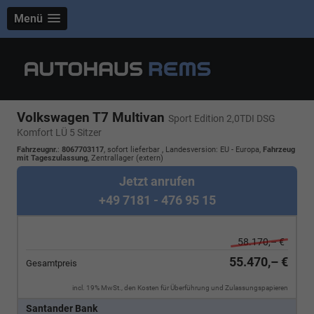
Menü
Volkswagen T7 Multivan
Sport Edition 2,0TDI DSG
Komfort LÜ 5 Sitzer
Fahrzeugnr.
:
8067703117
,
sofort lieferbar
, Landesversion: EU - Europa,
Fahrzeug
mit Tageszulassung
, Zentrallager (extern)
Jetzt anrufen
+49 7181 - 476 95 15
58.170,– €
55.470,– €
Gesamtpreis
incl. 19% MwSt., den Kosten für Überführung und Zulassungspapieren
Santander Bank