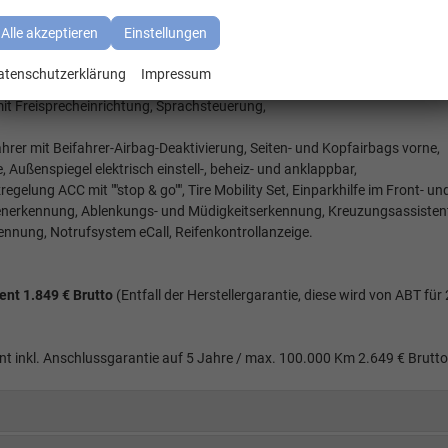
", LED-Rückleuchten, Innenspiegel automatisch abblendbar, Regensensor,
enkrad mit Schaltwippen, Schiebtüren links und rechts, Höhenverstellbar
Alle akzeptieren
Einstellungen
rtsytem),
nbelag im Fahrgastraum Teppichboden, Dekoreinlagen ""Scale Light Grey"
atenschutzerklärung
Impressum
reich,
mit Freisprecheinrichtung, Sprachsteuerung,
ahrer mit Beifahrer-Airbag-Deaktivierung, Seiten- und Kopfairbags vorne,
 Außenspiegel elektrisch einstell-, beheiz- und anklappbar,
lung ACC mit ""stop & go"", Tire Mobility Set, Einparkhilfe im Front- un
enerkennung, Ablenkungs- und Müdigkeitserkennung, Kreuzungsassisten
ennung, Notrufsystem eCall, Reifenkontrollanzeige.
t 1.849 € Brutto
(Entfall der Herstellergarantie, diese wird von ABT für
nkl. Anschlussgarantie auf 5 Jahre / max. 100.000 Km 2.649 € Brutto