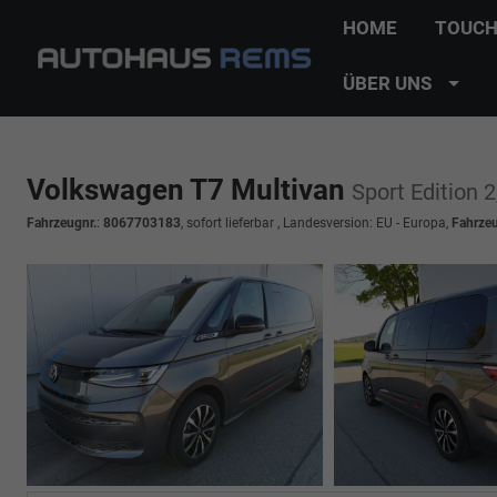
HOME
TOUCH
ÜBER UNS
Volkswagen T7 Multivan
Sport Edition 
Fahrzeugnr.
:
8067703183
,
sofort lieferbar
, Landesversion: EU - Europa,
Fahrze