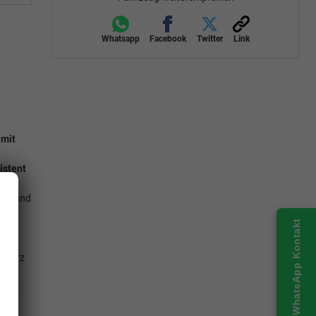
Whatsapp
Facebook
Twitter
Link
 mit
istent
ole,
zbar und
WhatsApp Kontakt
,
chwarz
um,
stent