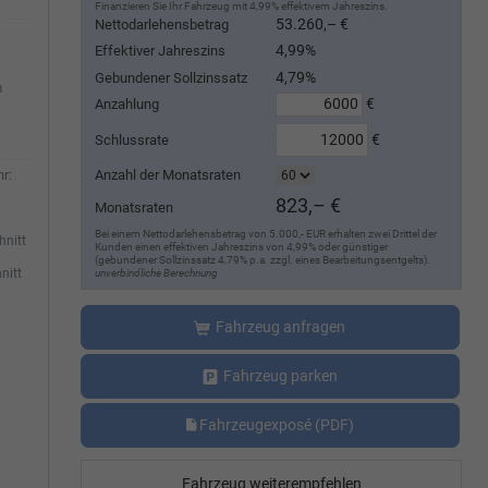
Finanzieren Sie Ihr Fahrzeug mit 4,99% effektivem Jahreszins.
53.260,– €
Nettodarlehensbetrag
4,99%
Effektiver Jahreszins
4,79%
Gebundener Sollzinssatz
m
€
Anzahlung
€
Schlussrate
Anzahl der Monatsraten
r:
823,– €
Monatsraten
Bei einem Nettodarlehensbetrag von 5.000,- EUR erhalten zwei Drittel der
hnitt
Kunden einen effektiven Jahreszins von 4,99% oder günstiger
(gebundener Sollzinssatz 4,79% p.a. zzgl. eines Bearbeitungsentgelts).
nitt
unverbindliche Berechnung
Fahrzeug anfragen
Fahrzeug parken
Fahrzeugexposé (PDF)
Fahrzeug weiterempfehlen