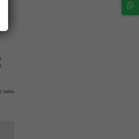
e
",
d
t,
 2 Jahre