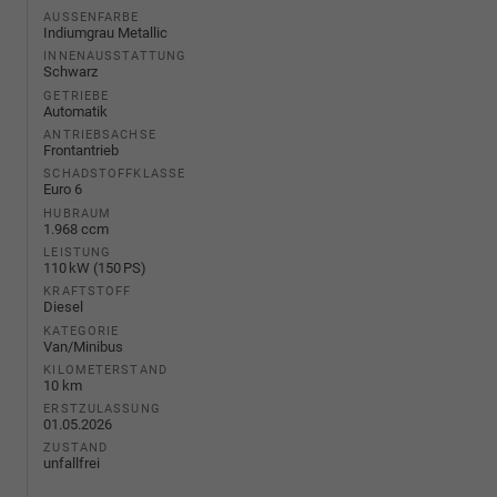
AUSSENFARBE
Indiumgrau Metallic
INNENAUSSTATTUNG
Schwarz
GETRIEBE
Automatik
ANTRIEBSACHSE
Frontantrieb
SCHADSTOFFKLASSE
Euro 6
HUBRAUM
1.968 ccm
LEISTUNG
110 kW (150 PS)
KRAFTSTOFF
Diesel
KATEGORIE
Van/Minibus
KILOMETERSTAND
10 km
ERSTZULASSUNG
01.05.2026
ZUSTAND
unfallfrei