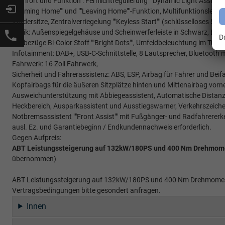
Komfort und Funktion : Fernlichtregulierung ""Dynamic Light Assist"
""Coming Home"" und ""Leaving Home""-Funktion, Multifunktionslederl
Vordersitze, Zentralverriegelung ""Keyless Start"" (schlüsselloses Sta
Optik: Außenspiegelgehäuse und Scheinwerferleiste in Schwarz, Bode
D
Sitzbezüge Bi-Color Stoff ""Bright Dots"", Umfeldbeleuchtung im Türbe
Infotainment: DAB+, USB-C-Schnittstelle, 8 Lautsprecher, Bluetooth 
Fahrwerk: 16 Zoll Fahrwerk,
Sicherheit und Fahrerassistenz: ABS, ESP, Airbag für Fahrer und Beif
Kopfairbags für die äußeren Sitzplätze hinten und Mittenairbag vorne,
Ausweichunterstützung mit Abbiegeassistent, Automatische Distanzrege
Heckbereich, Ausparkassistent und Ausstiegswarner, Verkehrszeich
Notbremsassistent ""Front Assist"" mit Fußgänger- und Radfahrererk
ausl. Ez. und Garantiebeginn / Endkundennachweis erforderlich.
Gegen Aufpreis:
ABT Leistungssteigerung auf 132kW/180PS und 400 Nm Drehmomen
übernommen)
ABT Leistungssteigerung auf 132kW/180PS und 400 Nm Drehmoment i
Vertragsbedingungen bitte gesondert anfragen.
Innen