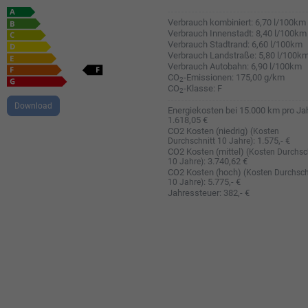
Verbrauch kombiniert:
6,70 l/100km
Verbrauch Innenstadt:
8,40 l/100km
Verbrauch Stadtrand:
6,60 l/100km
Verbrauch Landstraße:
5,80 l/100k
Verbrauch Autobahn:
6,90 l/100km
CO
-Emissionen:
175,00 g/km
2
CO
-Klasse:
F
2
Download
Energiekosten bei 15.000 km pro Jah
1.618,05 €
CO2 Kosten (niedrig)
(Kosten
:
1.575,- €
Durchschnitt 10 Jahre)
CO2 Kosten (mittel)
(Kosten Durchsc
:
3.740,62 €
10 Jahre)
CO2 Kosten (hoch)
(Kosten Durchsch
:
5.775,- €
10 Jahre)
Jahressteuer:
382,- €