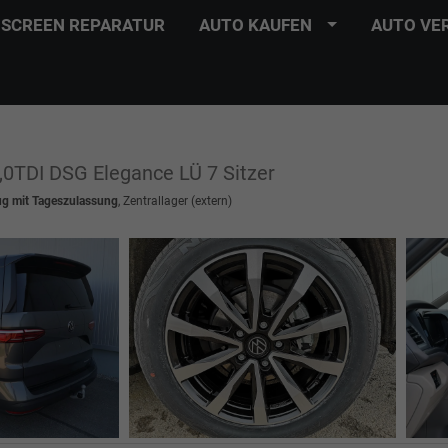
SCREEN REPARATUR
AUTO KAUFEN
AUTO VE
2,0TDI DSG Elegance LÜ 7 Sitzer
ug mit Tageszulassung
, Zentrallager (extern)