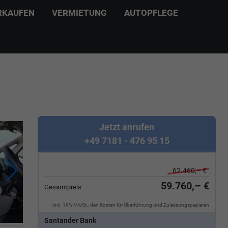
RKAUFEN
VERMIETUNG
AUTOPFLEGE
Jetzt anrufen
+49 7181 - 476 95 15
62.460,– €
59.760,– €
Gesamtpreis
incl. 19% MwSt., den Kosten für Überführung und Zulassungspapieren
Santander Bank