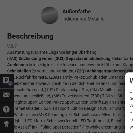
Außenfarbe
Indiumgrau Metallic
Beschreibung
V2L7
Ausstattungsvariante Elegance langer Überhang:
(4A3) Sitzheizung vorne, (3U3) Gepäckraumabdeckung,
Belastbarke
Armlehnen
beidseitig inkl. elektrischer Lendenwirbelstütze und Klapp
Schnistellen
2x vorne und 4x hinten,
(Z2Q) Anhängerrangierassistent
inkl.
Rückfahrkamera
, (Z3A)
Family-Paket: Schubladen unter den Sitz
W
Schiebefenster sowie Zuziehhilfe in der Schiebetüre links und recht
0
geräuschdämmend, (7J2) Digitalcockpit Pro, (9IJ) Mobiltelefonschnit
U
öffnend und schließend, (6I6) Travelassistent,(ZBR) 7 Sitzer: Sitzvari
b
Highlights: Sport Edition Paket: Sport Edition Schriftzug an Fahrze
v
Leichtmetallräder 7,5J x 18 (Sport Edition Design TN28, schwarz gl
P
mit Winterreifen (M+S Kennung inkl. Schneeflocke / Allwetterreifen), 
k
IQ.Light - LED-Matrix-Scheinwerfer mit LED-Tagfahrlicht, Fenster ab 
w
""Side Assist"" inkl. ""Blind Spot Detection"" (Totwinkelerkennung im