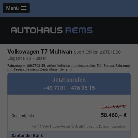
Menü
Volkswagen T7 Multivan
Sport Edition 2,0TDI DSG
Elegance KÜ 7 Sitzer
Fahrzeugnr.
:
8067703158
,
sofort lieferbar
, Landesversion: EU - Europa,
Fahrzeug
mit Tageszulassung
, Zentrallager (extern)
Jetzt anrufen
+49 7181 - 476 95 15
61.160,– €
58.460,– €
Gesamtpreis
incl. 19% MwSt., den Kosten für Überführung und Zulassungspapieren
Santander Bank