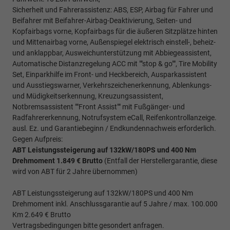
Sicherheit und Fahrerassistenz: ABS, ESP, Airbag für Fahrer und
Beifahrer mit Beifahrer-Airbag-Deaktivierung, Seiten- und
Kopfairbags vorne, Kopfairbags für die äußeren Sitzplätze hinten
und Mittenairbag vorne, Außenspiegel elektrisch einstell-, beheiz-
und anklappbar, Ausweichunterstützung mit Abbiegeassistent,
Automatische Distanzregelung ACC mit ""stop & go"", Tire Mobility
Set, Einparkhilfe im Front- und Heckbereich, Ausparkassistent
und Ausstiegswarner, Verkehrszeichenerkennung, Ablenkungs-
und Müdigkeitserkennung, Kreuzungsassistent,
Notbremsassistent ""Front Assist"" mit Fußgänger- und
Radfahrererkennung, Notrufsystem eCall, Reifenkontrollanzeige.
ausl. Ez. und Garantiebeginn / Endkundennachweis erforderlich.
Gegen Aufpreis:
ABT Leistungssteigerung auf 132kW/180PS und 400 Nm
Drehmoment 1.849 € Brutto
(Entfall der Herstellergarantie, diese
wird von ABT für 2 Jahre übernommen)
ABT Leistungssteigerung auf 132kW/180PS und 400 Nm
Drehmoment inkl. Anschlussgarantie auf 5 Jahre / max. 100.000
Km 2.649 € Brutto
Vertragsbedingungen bitte gesondert anfragen.