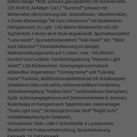
Edition Design TN28, schwarz glanzgedreht) mit Sommerreifen
235 50 R18, Alufelgen 7Jx17 ""Dundrod"" schwarz mit
Winterreifen (M+S Kennung inkl. Schneeflocke / Allwetterreifen),
3-Zonen Klimaanlage ""Air Care Climatronic"" mit Bedienteil im
Fahrgastraum, IQ.Light - LED-Matrix-Scheinwerfer mit LED-
Tagfahrlicht, Fenster ab B-Säule abgedunkelt, Spurhalteassistent
""Lane Assist"", Spurwechselassistent ""Side Assist"" inkl. ""Blind
Spot Detection"" (Totwinkelerkennung im Spiegel),
Werksanschlussgarantie auf 5 Jahre / max. 100.000 km.
Komfort und Funktion : Fernlichtregulierung ""Dynamic Light
Assist"", LED-Rückleuchten, Innenspiegel automatisch
abblendbar, Regensensor, ""Coming Home"" und ""Leaving
Home""-Funktion, Multifunktionslederlenkrad mit Schaltwippen,
Schiebtüren links und rechts, Höhenverstellbare Vordersitze,
Zentralverriegelung ""Keyless Start"" (schlüsselloses Startsytem),
Optik: Außenspiegelgehäuse und Scheinwerferleiste in Schwarz,
Bodenbelag im Fahrgastraum Teppichboden, Dekoreinlagen
""Scale Light Grey"", Sitzbezüge Bi-Color Stoff ""Bright Dots"",
Umfeldbeleuchtung im Türbereich,
Infotainment: DAB+, USB-C-Schnittstelle, 8 Lautsprecher,
Bluetooth mit Freisprecheinrichtung, Sprachsteuerung,
Fahrwerk: 16 Zoll Fahrwerk,