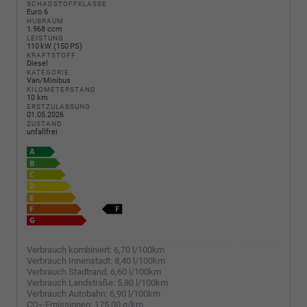
SCHADSTOFFKLASSE
Euro 6
HUBRAUM
1.968 ccm
LEISTUNG
110 kW (150 PS)
KRAFTSTOFF
Diesel
KATEGORIE
Van/Minibus
KILOMETERSTAND
10 km
ERSTZULASSUNG
01.05.2026
ZUSTAND
unfallfrei
Verbrauch kombiniert:
6,70 l/100km
Verbrauch Innenstadt:
8,40 l/100km
Verbrauch Stadtrand:
6,60 l/100km
Verbrauch Landstraße:
5,80 l/100km
Verbrauch Autobahn:
6,90 l/100km
CO
-Emissionen:
175,00 g/km
2