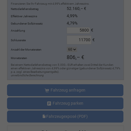
Finanzieren Sie Ihr Fahrzeug mit 4,99% effektivem Jahreszins.
52.160,– €
Nettodarlehensbetrag
4,99%
Effektiver Jahreszins
4,79%
Gebundener Sollzinssatz
€
Anzahlung
€
Schlussrate
Anzahl der Monatsraten
806,– €
Monatsraten
Bei einem Nettodarlehensbetrag von 5.000,- EUR erhalten zwei Drittel der Kunden
einen effektiven Jahreszins von 4,99% oder günstiger (gebundener Sollzinssatz 4,79%
p.a. zzgl. eines Bearbeitungsentgelts).
unverbindliche Berechnung
Fahrzeug anfragen
Fahrzeug parken
Fahrzeugexposé (PDF)