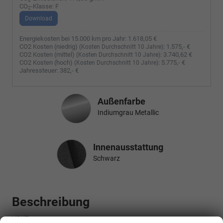
CO
-Klasse:
F
2
Download
Energiekosten bei 15.000 km pro Jahr:
1.618,05 €
CO2 Kosten (niedrig)
:
1.575,- €
(Kosten Durchschnitt 10 Jahre)
CO2 Kosten (mittel)
:
3.740,62 €
(Kosten Durchschnitt 10 Jahre)
CO2 Kosten (hoch)
:
5.775,- €
(Kosten Durchschnitt 10 Jahre)
Jahressteuer:
382,- €
Außenfarbe
Indiumgrau Metallic
Innenausstattung
Innenausstattung
Schwarz
Beschreibung
V2K7