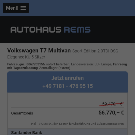
Menü
Volkswagen T7 Multivan
Sport Edition 2,0TDI DSG
Elegance KÜ 5 Sitzer
Fahrzeugnr.
:
8067703156
,
sofort lieferbar
, Landesversion: EU - Europa,
Fahrzeug
mit Tageszulassung
, Zentrallager (extern)
Jetzt anrufen
+49 7181 - 476 95 15
59.470,– €
56.770,– €
Gesamtpreis
incl. 19% MwSt., den Kosten für Überführung und Zulassungspapieren
Santander Bank