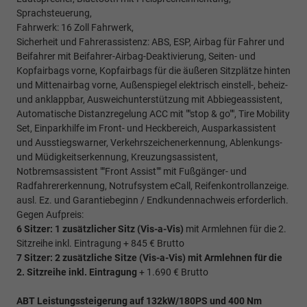
Sprachsteuerung,
Fahrwerk: 16 Zoll Fahrwerk,
Sicherheit und Fahrerassistenz: ABS, ESP, Airbag für Fahrer und
Beifahrer mit Beifahrer-Airbag-Deaktivierung, Seiten- und
Kopfairbags vorne, Kopfairbags für die äußeren Sitzplätze hinten
und Mittenairbag vorne, Außenspiegel elektrisch einstell-, beheiz-
und anklappbar, Ausweichunterstützung mit Abbiegeassistent,
Automatische Distanzregelung ACC mit ""stop & go"", Tire Mobility
Set, Einparkhilfe im Front- und Heckbereich, Ausparkassistent
und Ausstiegswarner, Verkehrszeichenerkennung, Ablenkungs-
und Müdigkeitserkennung, Kreuzungsassistent,
Notbremsassistent ""Front Assist"" mit Fußgänger- und
Radfahrererkennung, Notrufsystem eCall, Reifenkontrollanzeige.
ausl. Ez. und Garantiebeginn / Endkundennachweis erforderlich.
Gegen Aufpreis:
6 Sitzer: 1 zusätzlicher Sitz (
Vis-a-Vis)
mit Armlehnen für die 2.
Sitzreihe inkl. Eintragung + 845 € Brutto
7 Sitzer: 2 zusätzliche Sitze (
Vis-a-Vis)
mit Armlehnen für die
2. Sitzreihe inkl. Eintragung
+ 1.690 € Brutto
ABT Leistungssteigerung auf 132kW/180PS und 400 Nm