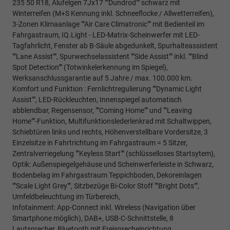
235 50 R18, Alufelgen 7Jx17 ""Dundrod"" schwarz mit
Winterreifen (M+S Kennung inkl. Schneeflocke / Allwetterreifen),
3-Zonen Klimaanlage ""Air Care Climatronic"" mit Bedienteil im
Fahrgastraum, IQ.Light - LED-Matrix-Scheinwerfer mit LED-
Tagfahrlicht, Fenster ab B-Säule abgedunkelt, Spurhalteassistent
""Lane Assist"", Spurwechselassistent ""Side Assist"" inkl. ""Blind
Spot Detection"" (Totwinkelerkennung im Spiegel),
Werksanschlussgarantie auf 5 Jahre / max. 100.000 km.
Komfort und Funktion : Fernlichtregulierung ""Dynamic Light
Assist"", LED-Rückleuchten, Innenspiegel automatisch
abblendbar, Regensensor, ""Coming Home"" und ""Leaving
Home""-Funktion, Multifunktionslederlenkrad mit Schaltwippen,
Schiebtüren links und rechts, Höhenverstellbare Vordersitze, 3
Einzelsitze in Fahrtrichtung im Fahrgastraum = 5 Sitzer,
Zentralverriegelung ""Keyless Start"" (schlüsselloses Startsytem),
Optik: Außenspiegelgehäuse und Scheinwerferleiste in Schwarz,
Bodenbelag im Fahrgastraum Teppichboden, Dekoreinlagen
""Scale Light Grey"", Sitzbezüge Bi-Color Stoff ""Bright Dots"",
Umfeldbeleuchtung im Türbereich,
Infotainment: App-Connect inkl. Wireless (Navigation über
Smartphone möglich), DAB+, USB-C-Schnittstelle, 8
Lautsprecher, Bluetooth mit Freisprecheinrichtung,