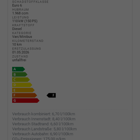
SCHADSTOFFKLASSE
Euro 6
HUBRAUM
1.968 ccm
LEISTUNG
110 kW (150 PS)
KRAFTSTOFF
Diesel
KATEGORIE
Van/Minibus
KILOMETERSTAND
10 km
ERSTZULASSUNG
01.05.2026
ZUSTAND
unfallfrei
Verbrauch kombiniert:
6,70 l/100km
Verbrauch Innenstadt:
8,40 l/100km
Verbrauch Stadtrand:
6,60 l/100km
Verbrauch Landstraße:
5,80 l/100km
Verbrauch Autobahn:
6,90 l/100km
CO
-Emissionen:
175,00 g/km
2