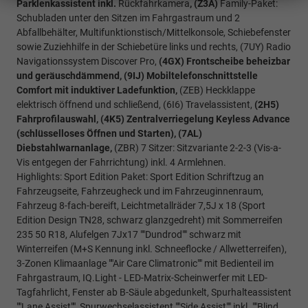
Parklenkassistent inkl.
Rückfahrkamera
, (Z3A)
Family-Paket:
Schubladen unter den Sitzen im Fahrgastraum und 2
Abfallbehälter, Multifunktionstisch/Mittelkonsole, Schiebefenster
sowie Zuziehhilfe in der Schiebetüre links und rechts, (7UY) Radio
Navigationssystem Discover Pro,
(4GX) Frontscheibe beheizbar
und geräuschdämmend, (9IJ) Mobiltelefonschnittstelle
Comfort mit induktiver Ladefunktion,
(ZEB) Heckklappe
elektrisch öffnend und schließend, (6I6) Travelassistent,
(2H5)
Fahrprofilauswahl, (4K5) Zentralverriegelung Keyless Advance
(schlüsselloses Öffnen und Starten), (7AL)
Diebstahlwarnanlage,
(ZBR) 7 Sitzer: Sitzvariante 2-2-3 (Vis-a-
Vis entgegen der Fahrrichtung) inkl. 4 Armlehnen.
Highlights: Sport Edition Paket: Sport Edition Schriftzug an
Fahrzeugseite, Fahrzeugheck und im Fahrzeuginnenraum,
Fahrzeug 8-fach-bereift, Leichtmetallräder 7,5J x 18 (Sport
Edition Design TN28, schwarz glanzgedreht) mit Sommerreifen
235 50 R18, Alufelgen 7Jx17 ""Dundrod"" schwarz mit
Winterreifen (M+S Kennung inkl. Schneeflocke / Allwetterreifen),
3-Zonen Klimaanlage ""Air Care Climatronic"" mit Bedienteil im
Fahrgastraum, IQ.Light - LED-Matrix-Scheinwerfer mit LED-
Tagfahrlicht, Fenster ab B-Säule abgedunkelt, Spurhalteassistent
""Lane Assist"", Spurwechselassistent ""Side Assist"" inkl. ""Blind