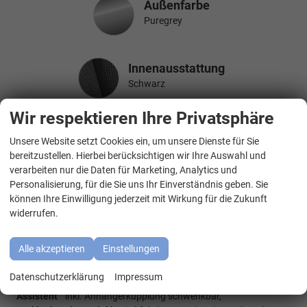
Außenfarbe
Puregrey
Innenausstattung
Innenausstattung
Schwarz
Wir respektieren Ihre Privatsphäre
Beschreibung
Unsere Website setzt Cookies ein, um unsere Dienste für Sie
WhatsApp Kontakt
bereitzustellen. Hierbei berücksichtigen wir Ihre Auswahl und
V3L7
verarbeiten nur die Daten für Marketing, Analytics und
Ausstattungsvariante Premium langer Überhang:
Personalisierung, für die Sie uns Ihr Einverständnis geben. Sie
(4A3) Sitzheizung vorne,
(76C) Ladekabel für Wechselstrom-
können Ihre Einwilligung jederzeit mit Wirkung für die Zukunft
Ladestation (Mode 3),
(3U3) Gepäckraumabdeckung,
widerrufen.
Belastbarkeit 20 kg inkl. Taschenhaken und Gepäcknet,
(4S1)
Sitz Fahrer/Beifahrer mit Armlehnen
beidseitig inkl. elektrischer
Alle akzeptieren
Einstellungen
Lendenwirbelstütze und Klapptisch auf der Sitzrückseite,
(0NP)
Bulliplakette
am Kotflügel,
(U9E) USB Schnistellen
2x vorne
Datenschutzerklärung
Impressum
und 4x hinten,
(Z2Q) Anhängerrangierassistent ""Trailer
Assistent""
inkl. Anhängerkupplung schwenkbar,