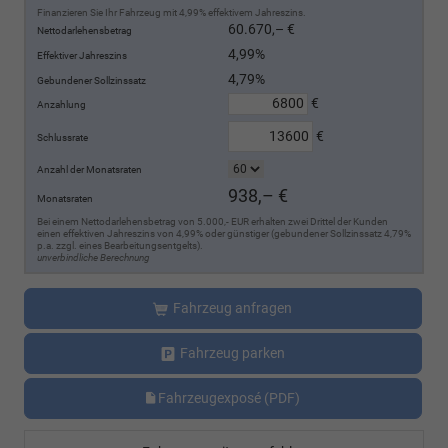
Finanzieren Sie Ihr Fahrzeug mit 4,99% effektivem Jahreszins.
60.670,– €
Nettodarlehensbetrag
4,99%
Effektiver Jahreszins
4,79%
Gebundener Sollzinssatz
€
Anzahlung
€
Schlussrate
Anzahl der Monatsraten
938,– €
Monatsraten
Bei einem Nettodarlehensbetrag von 5.000,- EUR erhalten zwei Drittel der Kunden
einen effektiven Jahreszins von 4,99% oder günstiger (gebundener Sollzinssatz 4,79%
p.a. zzgl. eines Bearbeitungsentgelts).
unverbindliche Berechnung
Fahrzeug anfragen
Fahrzeug parken
Fahrzeugexposé (PDF)