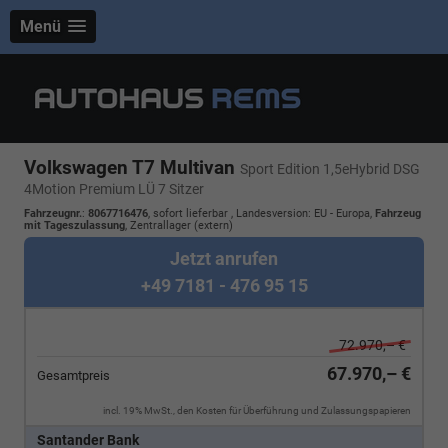
Menü
Volkswagen T7 Multivan
Sport Edition 1,5eHybrid DSG
4Motion Premium LÜ 7 Sitzer
Fahrzeugnr.
:
8067716476
,
sofort lieferbar
, Landesversion: EU - Europa,
Fahrzeug
mit Tageszulassung
, Zentrallager (extern)
Jetzt anrufen
+49 7181 - 476 95 15
72.970,– €
67.970,– €
Gesamtpreis
incl. 19% MwSt., den Kosten für Überführung und Zulassungspapieren
Santander Bank