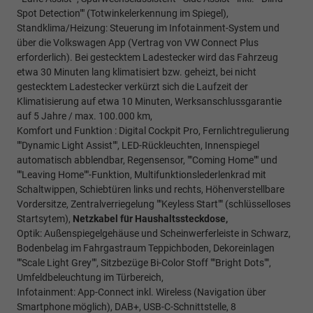
Spot Detection"" (Totwinkelerkennung im Spiegel),
Standklima/Heizung: Steuerung im Infotainment-System und
über die Volkswagen App (Vertrag von VW Connect Plus
erforderlich). Bei gestecktem Ladestecker wird das Fahrzeug
etwa 30 Minuten lang klimatisiert bzw. geheizt, bei nicht
gestecktem Ladestecker verkürzt sich die Laufzeit der
Klimatisierung auf etwa 10 Minuten, Werksanschlussgarantie
auf 5 Jahre / max. 100.000 km,
Komfort und Funktion : Digital Cockpit Pro, Fernlichtregulierung
""Dynamic Light Assist"", LED-Rückleuchten, Innenspiegel
automatisch abblendbar, Regensensor, ""Coming Home"" und
""Leaving Home""-Funktion, Multifunktionslederlenkrad mit
Schaltwippen, Schiebtüren links und rechts, Höhenverstellbare
Vordersitze, Zentralverriegelung ""Keyless Start"" (schlüsselloses
Startsytem),
Netzkabel für Haushaltssteckdose,
Optik: Außenspiegelgehäuse und Scheinwerferleiste in Schwarz,
Bodenbelag im Fahrgastraum Teppichboden, Dekoreinlagen
""Scale Light Grey"", Sitzbezüge Bi-Color Stoff ""Bright Dots"",
Umfeldbeleuchtung im Türbereich,
Infotainment: App-Connect inkl. Wireless (Navigation über
Smartphone möglich), DAB+, USB-C-Schnittstelle, 8