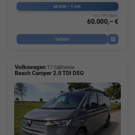
ab 836,– € mtl.
incl. 19% MwSt.
60.000,– €
Details
Fahrzeug par
Volkswagen
T7 California
Beach Camper 2.0 TDI DSG