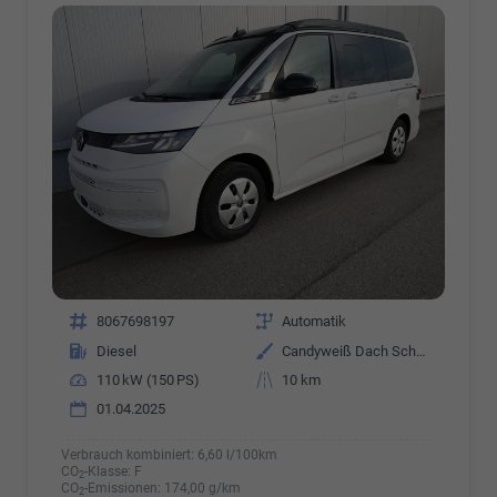
Fahrzeugnr.
8067698197
Getriebe
Automatik
Kraftstoff
Diesel
Außenfarbe
Candyweiß Dach Schwarz
Leistung
110 kW (150 PS)
Kilometerstand
10 km
01.04.2025
Verbrauch kombiniert:
6,60 l/100km
CO
-Klasse:
F
2
CO
-Emissionen:
174,00 g/km
2