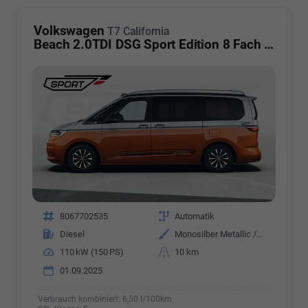
Volkswagen
T7 California
Beach 2.0TDI DSG Sport Edition 8 Fach GV5 Elegance+
Fahrzeugnr.
8067702535
Getriebe
Automatik
Kraftstoff
Diesel
Außenfarbe
Monosilber Metallic / Energeticorange Metallic
Leistung
110 kW (150 PS)
Kilometerstand
10 km
01.09.2025
Verbrauch kombiniert:
6,50 l/100km