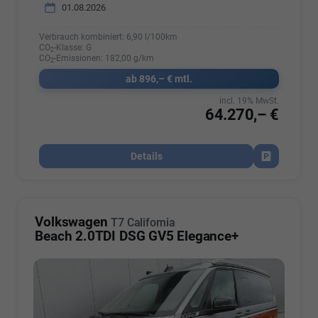
01.08.2026
Verbrauch kombiniert:
6,90 l/100km
CO
-Klasse:
G
2
CO
-Emissionen:
182,00 g/km
2
ab 896,– € mtl.
incl. 19% MwSt.
64.270,– €
Details
Fahrzeug par
Volkswagen
T7 California
Beach 2.0TDI DSG GV5 Elegance+