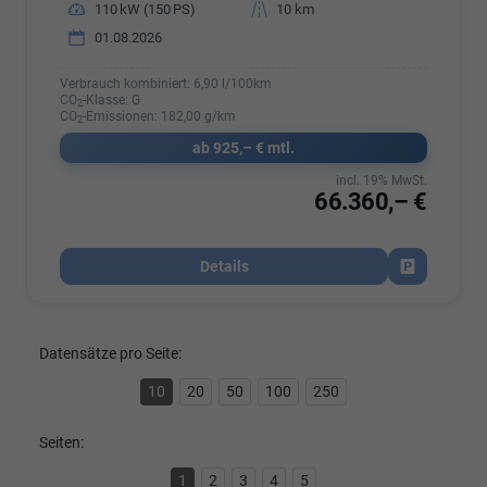
Leistung
110 kW (150 PS)
Kilometerstand
10 km
01.08.2026
Verbrauch kombiniert:
6,90 l/100km
CO
-Klasse:
G
2
CO
-Emissionen:
182,00 g/km
2
ab 925,– € mtl.
incl. 19% MwSt.
66.360,– €
Details
Fahrzeug par
Datensätze pro Seite:
10
20
50
100
250
Seiten:
1
2
3
4
5