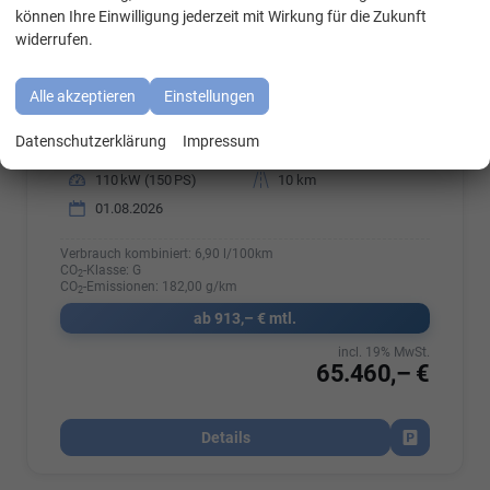
können Ihre Einwilligung jederzeit mit Wirkung für die Zukunft
widerrufen.
Alle akzeptieren
Einstellungen
Fahrzeugnr.
8067716614
Getriebe
Automatik
Datenschutzerklärung
Impressum
Kraftstoff
Diesel
Außenfarbe
Pure Grey
Leistung
110 kW (150 PS)
Kilometerstand
10 km
01.08.2026
Verbrauch kombiniert:
6,90 l/100km
CO
-Klasse:
G
2
CO
-Emissionen:
182,00 g/km
2
ab 913,– € mtl.
incl. 19% MwSt.
65.460,– €
Details
Fahrzeug par