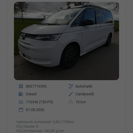
Fahrzeugnr.
8067716593
Getriebe
Automatik
Kraftstoff
Diesel
Außenfarbe
Candyweiß
Leistung
110 kW (150 PS)
Kilometerstand
10 km
01.08.2026
Verbrauch kombiniert:
6,90 l/100km
CO
-Klasse:
G
2
CO
-Emissionen:
182,00 g/km
2