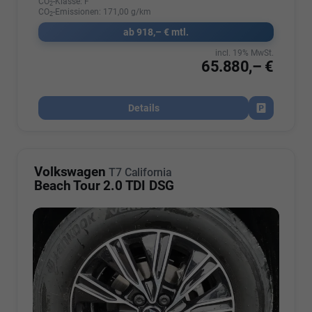
CO
-Klasse:
F
2
CO
-Emissionen:
171,00 g/km
2
ab 918,– € mtl.
incl. 19% MwSt.
65.880,– €
Details
Fahrzeug par
Volkswagen
T7 California
Beach Tour 2.0 TDI DSG