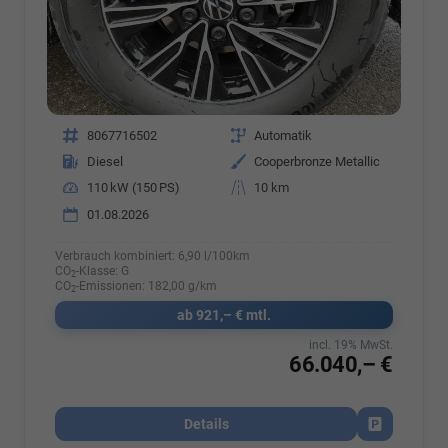
Fahrzeugnr.
8067716502
Getriebe
Automatik
Kraftstoff
Diesel
Außenfarbe
Cooperbronze Metallic
Leistung
110 kW (150 PS)
Kilometerstand
10 km
01.08.2026
Verbrauch kombiniert:
6,90 l/100km
CO
-Klasse:
G
2
CO
-Emissionen:
182,00 g/km
2
ab 921,– € mtl.
incl. 19% MwSt.
66.040,– €
Details
Fahrzeug par