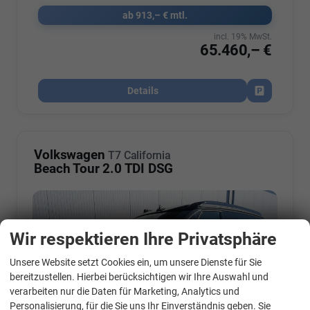
ab 913,– € mtl.
incl. 19% MwSt.
65.460,– €
Details
Fahrzeug par
Volkswagen
T7 California
Beach Tour 2.0 TDI DSG
Wir respektieren Ihre Privatsphäre
Unsere Website setzt Cookies ein, um unsere Dienste für Sie
WhatsApp Kontakt
bereitzustellen. Hierbei berücksichtigen wir Ihre Auswahl und
verarbeiten nur die Daten für Marketing, Analytics und
Personalisierung, für die Sie uns Ihr Einverständnis geben. Sie