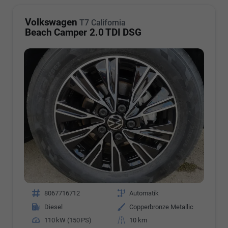
Volkswagen
T7 California
Beach Camper 2.0 TDI DSG
Fahrzeugnr.
8067716712
Getriebe
Automatik
Kraftstoff
Diesel
Außenfarbe
Copperbronze Metallic
Leistung
110 kW (150 PS)
Kilometerstand
10 km