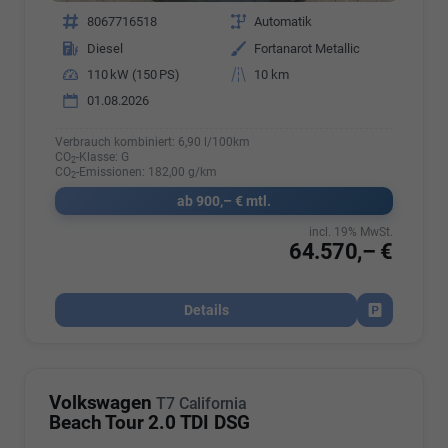
Fahrzeugnr.
8067716518
Getriebe
Automatik
Kraftstoff
Diesel
Außenfarbe
Fortanarot Metallic
Leistung
110 kW (150 PS)
Kilometerstand
10 km
01.08.2026
Verbrauch kombiniert:
6,90 l/100km
CO
-Klasse:
G
2
CO
-Emissionen:
182,00 g/km
2
ab 900,– € mtl.
incl. 19% MwSt.
64.570,– €
Details
Fahrzeug par
Volkswagen
T7 California
Beach Tour 2.0 TDI DSG