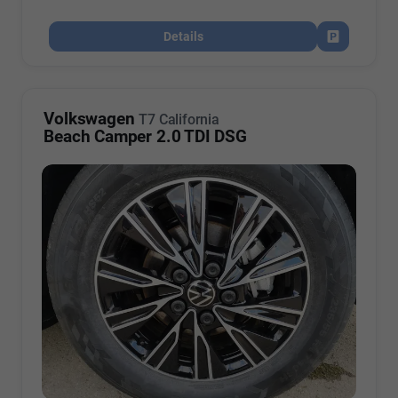
Details
Fahrzeug par
Volkswagen
T7 California
Beach Camper 2.0 TDI DSG