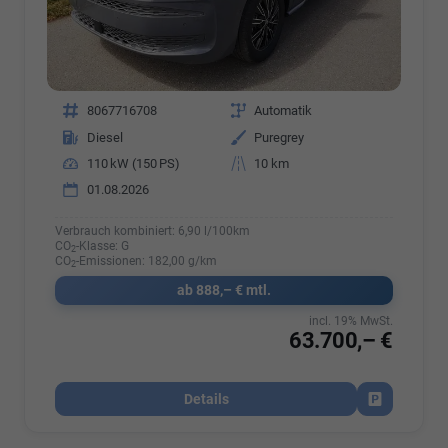
Fahrzeugnr.
8067716708
Getriebe
Automatik
Kraftstoff
Diesel
Außenfarbe
Puregrey
Leistung
110 kW (150 PS)
Kilometerstand
10 km
01.08.2026
Verbrauch kombiniert:
6,90 l/100km
CO
-Klasse:
G
2
CO
-Emissionen:
182,00 g/km
2
ab 888,– € mtl.
incl. 19% MwSt.
63.700,– €
Details
Fahrzeug par