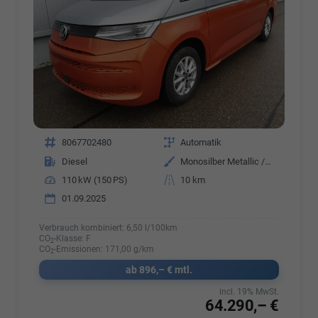
Fahrzeugnr.
8067702480
Getriebe
Automatik
Kraftstoff
Diesel
Außenfarbe
Monosilber Metallic / Energeticorange Metallic
Leistung
110 kW (150 PS)
Kilometerstand
10 km
01.09.2025
Verbrauch kombiniert:
6,50 l/100km
CO
-Klasse:
F
2
CO
-Emissionen:
171,00 g/km
2
ab 896,– € mtl.
incl. 19% MwSt.
64.290,– €