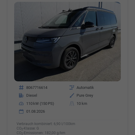
Fahrzeugnr.
8067716614
Getriebe
Automatik
Kraftstoff
Diesel
Außenfarbe
Pure Grey
Leistung
110 kW (150 PS)
Kilometerstand
10 km
01.08.2026
Verbrauch kombiniert:
6,90 l/100km
CO
-Klasse:
G
2
CO
-Emissionen:
182,00 g/km
2