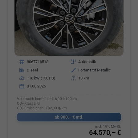
Fahrzeugnr.
8067716518
Getriebe
Automatik
Kraftstoff
Diesel
Außenfarbe
Fortanarot Metallic
Leistung
110 kW (150 PS)
Kilometerstand
10 km
01.08.2026
Verbrauch kombiniert:
6,90 l/100km
CO
-Klasse:
G
2
CO
-Emissionen:
182,00 g/km
2
ab 900,– € mtl.
incl. 19% MwSt.
64.570,– €