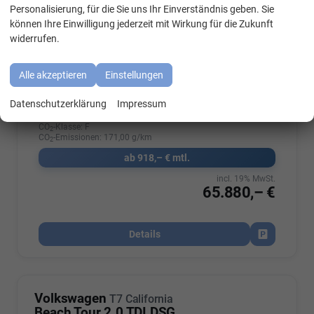
WhatsApp Kontakt
Personalisierung, für die Sie uns Ihr Einverständnis geben. Sie
können Ihre Einwilligung jederzeit mit Wirkung für die Zukunft
Fahrzeugnr.
8067702535
Getriebe
Automatik
widerrufen.
Kraftstoff
Diesel
Außenfarbe
Monosilber Metallic / Energeticorange Metallic
Leistung
110 kW (150 PS)
Kilometerstand
10 km
Alle akzeptieren
Einstellungen
01.09.2025
Datenschutzerklärung
Impressum
Verbrauch kombiniert:
6,50 l/100km
CO
-Klasse:
F
2
CO
-Emissionen:
171,00 g/km
2
ab 918,– € mtl.
incl. 19% MwSt.
65.880,– €
Details
Fahrzeug par
Volkswagen
T7 California
Beach Tour 2.0 TDI DSG