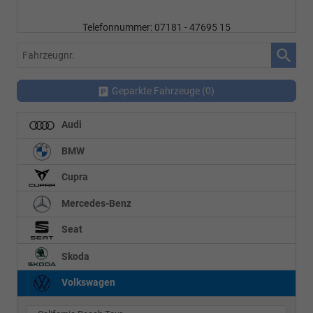
Telefonnummer
E-Mailadresse:
in
nnummer: 07181 - 47695 15
resse:
info@autohausrems.de
Fahrzeugnr.
Geparkte Fahrzeuge (
0
)
Audi
BMW
Cupra
Mercedes-Benz
Seat
Skoda
Volkswagen