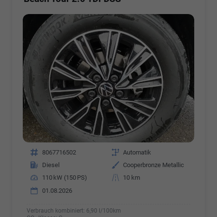
Fahrzeugnr.
8067716502
Getriebe
Automatik
Kraftstoff
Diesel
Außenfarbe
Cooperbronze Metallic
Leistung
110 kW (150 PS)
Kilometerstand
10 km
01.08.2026
Verbrauch kombiniert:
6,90 l/100km