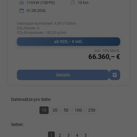
Leistung
110 kW (150 PS)
Kilometerstand
10 km
01.08.2026
Verbrauch kombiniert:
6,90 l/100km
CO
-Klasse:
G
2
CO
-Emissionen:
182,00 g/km
2
ab 925,– € mtl.
incl. 19% MwSt.
66.360,– €
Details
Fahrzeug par
Datensätze pro Seite:
10
20
50
100
250
Seiten:
1
2
3
4
5