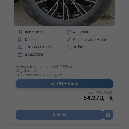
Fahrzeugnr.
8067716712
Getriebe
Automatik
Kraftstoff
Diesel
Außenfarbe
Copperbronze Metallic
Leistung
110 kW (150 PS)
Kilometerstand
10 km
01.08.2026
Verbrauch kombiniert:
6,90 l/100km
CO
-Klasse:
G
2
CO
-Emissionen:
182,00 g/km
2
ab 896,– € mtl.
incl. 19% MwSt.
64.270,– €
Details
Fahrzeug par