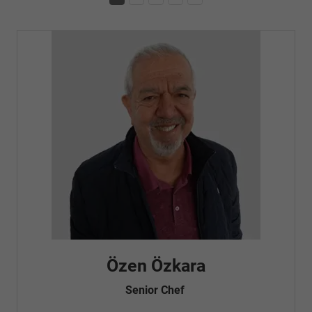
Özen Özkara
Fatma Öz
Senior Chef
Automobilkaufr