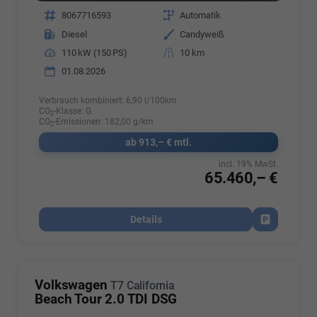
Fahrzeugnr.
8067716593
Getriebe
Automatik
Kraftstoff
Diesel
Außenfarbe
Candyweiß
Leistung
110 kW (150 PS)
Kilometerstand
10 km
01.08.2026
Verbrauch kombiniert:
6,90 l/100km
CO
-Klasse:
G
2
CO
-Emissionen:
182,00 g/km
2
ab 913,– € mtl.
incl. 19% MwSt.
65.460,– €
Details
Fahrzeug par
Volkswagen
T7 California
Beach Tour 2.0 TDI DSG