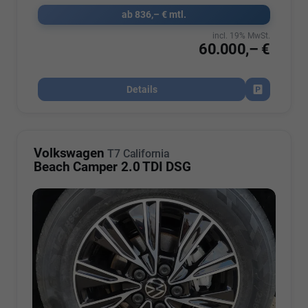
ab 836,– € mtl.
incl. 19% MwSt.
60.000,– €
Details
Fahrzeug par
Volkswagen
T7 California
Beach Camper 2.0 TDI DSG