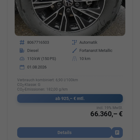
Fahrzeugnr.
8067716503
Getriebe
Automatik
Kraftstoff
Diesel
Außenfarbe
Fortanarot Metallic
Leistung
110 kW (150 PS)
Kilometerstand
10 km
01.08.2026
Verbrauch kombiniert:
6,90 l/100km
CO
-Klasse:
G
2
CO
-Emissionen:
182,00 g/km
2
ab 925,– € mtl.
incl. 19% MwSt.
66.360,– €
Details
Fahrzeug par