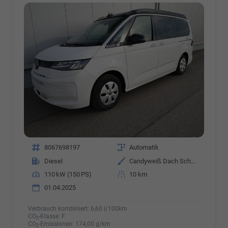
Fahrzeugnr.
8067698197
Getriebe
Automatik
Kraftstoff
Diesel
Außenfarbe
Candyweiß Dach Schwarz
Leistung
110 kW (150 PS)
Kilometerstand
10 km
01.04.2025
Verbrauch kombiniert:
6,60 l/100km
CO
-Klasse:
F
2
CO
-Emissionen:
174,00 g/km
2