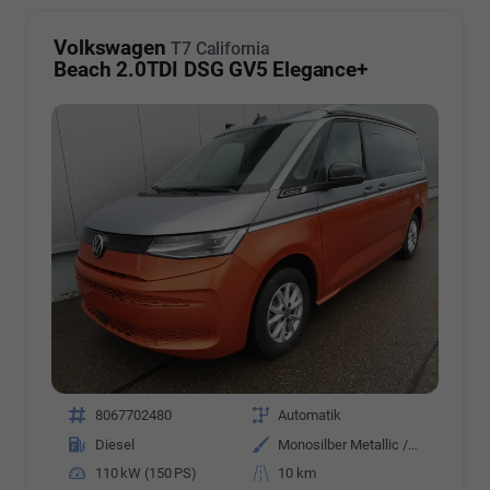
Volkswagen
T7 California
Beach 2.0TDI DSG GV5 Elegance+
Fahrzeugnr.
8067702480
Getriebe
Automatik
Kraftstoff
Diesel
Außenfarbe
Monosilber Metallic / Energeticorange Metallic
Leistung
110 kW (150 PS)
Kilometerstand
10 km