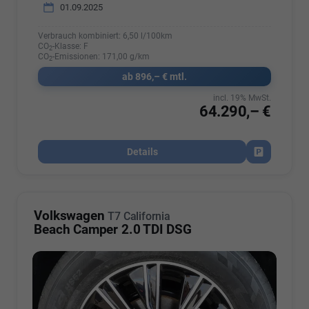
01.09.2025
Verbrauch kombiniert:
6,50 l/100km
CO
-Klasse:
F
2
CO
-Emissionen:
171,00 g/km
2
ab 896,– € mtl.
incl. 19% MwSt.
64.290,– €
Details
Fahrzeug par
Volkswagen
T7 California
Beach Camper 2.0 TDI DSG