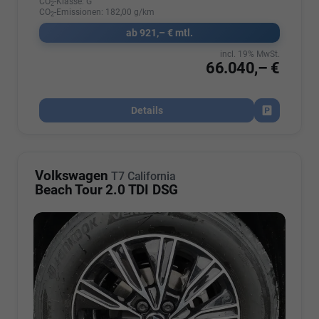
CO
-Klasse:
G
2
CO
-Emissionen:
182,00 g/km
2
ab 921,– € mtl.
incl. 19% MwSt.
66.040,– €
Details
Fahrzeug par
Volkswagen
T7 California
Beach Tour 2.0 TDI DSG