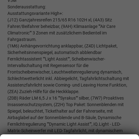
V5M
Sonderausstattung:
Ausstattungsvariante High+:
(J12) Ganzjahresreifen 215/65 R16 102H xl, (4A3) Sitz
Fahrer/Beifahrer beheizbar, (9AH) Klimaanlage ""Air Care
Climatronic"" 3 Zonen mit zusätzlichem Bedienteil im
Fahrgastraum.
(1M6) Anhängevorrichtung anklappbar, (Z4D) Lichtpaket,
Sicherheitsinnenspiegel, automatisch abblendbar
Fernlichtassistent ""Light Assist"", Scheibenwischer-
Intervallschaltung mit Regensensor für die
Frontscheibenwischer, Leuchtweitenregulierung dynamisch,
Schlechtwetterlicht inkl. Abbiegelicht, Tagfahrlichtschaltung mit
Assistenzfahrlicht sowie Coming- und Leaving Home Funktion,
(ZEA) Zuzieh-Hilfe für die Heckklappe.
(Z0B) Räder LM 6,5 J x 16 ""Syrakus"" silber, (7W7) Proaktives
Insassenschutzsystem, (Z2H) Top Paket: Sonnenblenden mit
Spiegel, beleuchtet, Tickethalter auf der Fahrerseite, mit
Airbaglabel auf der Sonnenblende und B-Säule, Dynamische
Fernlichtregulierung ""Dynamic Light Assist"", IQ.Light - LED-
Matrix-Scheinwerfer mit LED-Tagfahrlicht, mit dynamischem
Kurvenlicht, LED-Rückleuchten abgedunkelt.