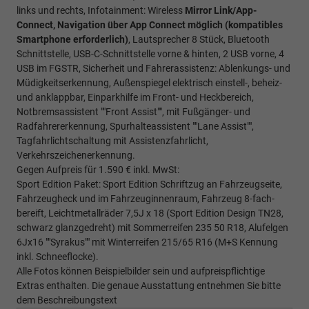
links und rechts, Infotainment: Wireless
Mirror Link/App-
Connect, Navigation über App Connect möglich (kompatibles
Smartphone erforderlich)
, Lautsprecher 8 Stück, Bluetooth
Schnittstelle, USB-C-Schnittstelle vorne & hinten, 2 USB vorne, 4
USB im FGSTR, Sicherheit und Fahrerassistenz: Ablenkungs- und
Müdigkeitserkennung, Außenspiegel elektrisch einstell-, beheiz-
und anklappbar, Einparkhilfe im Front- und Heckbereich,
Notbremsassistent ""Front Assist"", mit Fußgänger- und
Radfahrererkennung, Spurhalteassistent ""Lane Assist"",
Tagfahrlichtschaltung mit Assistenzfahrlicht,
Verkehrszeichenerkennung.
Gegen Aufpreis für 1.590 € inkl. MwSt:
Sport Edition Paket: Sport Edition Schriftzug an Fahrzeugseite,
Fahrzeugheck und im Fahrzeuginnenraum, Fahrzeug 8-fach-
bereift, Leichtmetallräder 7,5J x 18 (Sport Edition Design TN28,
schwarz glanzgedreht) mit Sommerreifen 235 50 R18, Alufelgen
6Jx16 ""Syrakus"" mit Winterreifen 215/65 R16 (M+S Kennung
inkl. Schneeflocke).
Alle Fotos können Beispielbilder sein und aufpreispflichtige
Extras enthalten. Die genaue Ausstattung entnehmen Sie bitte
dem Beschreibungstext