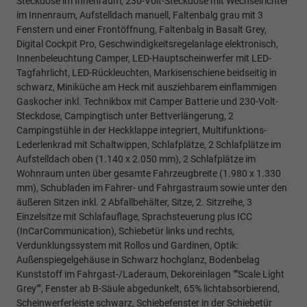
Steckdose im Innenraum, 230-Volt-Steckdose mit Wechselrichter
im Innenraum, Aufstelldach manuell, Faltenbalg grau mit 3
Fenstern und einer Frontöffnung, Faltenbalg in Basalt Grey,
Digital Cockpit Pro, Geschwindigkeitsregelanlage elektronisch,
Innenbeleuchtung Camper, LED-Hauptscheinwerfer mit LED-
Tagfahrlicht, LED-Rückleuchten, Markisenschiene beidseitig in
schwarz, Miniküche am Heck mit ausziehbarem einflammigen
Gaskocher inkl. Technikbox mit Camper Batterie und 230-Volt-
Steckdose, Campingtisch unter Bettverlängerung, 2
Campingstühle in der Heckklappe integriert, Multifunktions-
Lederlenkrad mit Schaltwippen, Schlafplätze, 2 Schlafplätze im
Aufstelldach oben (1.140 x 2.050 mm), 2 Schlafplätze im
Wohnraum unten über gesamte Fahrzeugbreite (1.980 x 1.330
mm), Schubladen im Fahrer- und Fahrgastraum sowie unter den
äußeren Sitzen inkl. 2 Abfallbehälter, Sitze, 2. Sitzreihe, 3
Einzelsitze mit Schlafauflage, Sprachsteuerung plus ICC
(InCarCommunication), Schiebetür links und rechts,
Verdunklungssystem mit Rollos und Gardinen, Optik:
Außenspiegelgehäuse in Schwarz hochglanz, Bodenbelag
Kunststoff im Fahrgast-/Laderaum, Dekoreinlagen ""Scale Light
Grey"", Fenster ab B-Säule abgedunkelt, 65% lichtabsorbierend,
Scheinwerferleiste schwarz, Schiebefenster in der Schiebetür