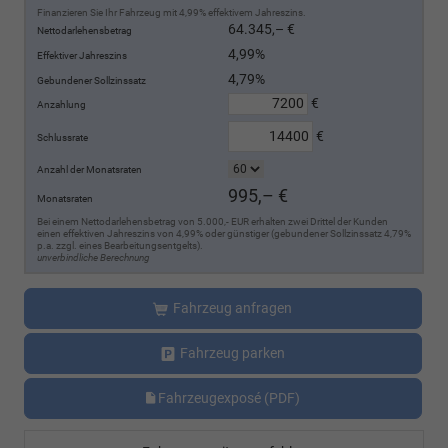
Finanzieren Sie Ihr Fahrzeug mit 4,99% effektivem Jahreszins.
64.345,– €
Nettodarlehensbetrag
4,99%
Effektiver Jahreszins
4,79%
Gebundener Sollzinssatz
€
Anzahlung
€
Schlussrate
Anzahl der Monatsraten
995,– €
Monatsraten
Bei einem Nettodarlehensbetrag von 5.000,- EUR erhalten zwei Drittel der Kunden
einen effektiven Jahreszins von 4,99% oder günstiger (gebundener Sollzinssatz 4,79%
p.a. zzgl. eines Bearbeitungsentgelts).
unverbindliche Berechnung
Fahrzeug anfragen
Fahrzeug parken
Fahrzeugexposé (PDF)