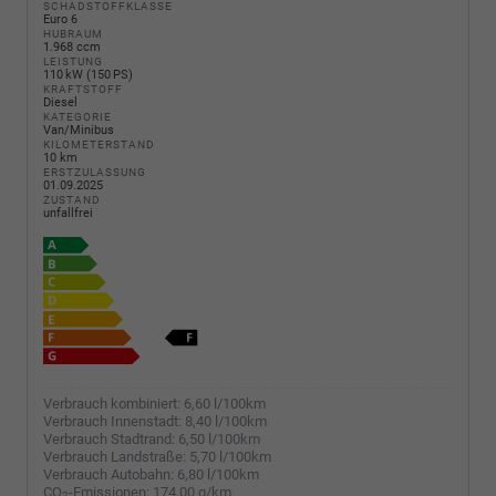
SCHADSTOFFKLASSE
Euro 6
HUBRAUM
1.968 ccm
LEISTUNG
110 kW (150 PS)
KRAFTSTOFF
Diesel
KATEGORIE
Van/Minibus
KILOMETERSTAND
10 km
ERSTZULASSUNG
01.09.2025
ZUSTAND
unfallfrei
Verbrauch kombiniert:
6,60 l/100km
Verbrauch Innenstadt:
8,40 l/100km
Verbrauch Stadtrand:
6,50 l/100km
Verbrauch Landstraße:
5,70 l/100km
Verbrauch Autobahn:
6,80 l/100km
CO
-Emissionen:
174,00 g/km
2