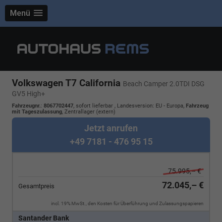
Menü
Volkswagen T7 California
Beach Camper 2.0TDI DSG
GV5 High+
Fahrzeugnr.
:
8067702447
,
sofort lieferbar
, Landesversion: EU - Europa,
Fahrzeug
mit Tageszulassung
, Zentrallager (extern)
Jetzt anrufen
+49 7181 - 476 95 15
75.995,– €
72.045,– €
Gesamtpreis
incl. 19% MwSt., den Kosten für Überführung und Zulassungspapieren
Santander Bank