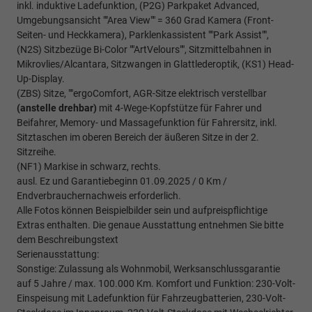
inkl. induktive Ladefunktion, (P2G) Parkpaket Advanced,
Umgebungsansicht ""Area View"" = 360 Grad Kamera (Front-
Seiten- und Heckkamera), Parklenkassistent ""Park Assist"",
(N2S) Sitzbezüge Bi-Color ""ArtVelours"", Sitzmittelbahnen in
Mikrovlies/Alcantara, Sitzwangen in Glattlederoptik, (KS1) Head-
Up-Display.
(ZBS) Sitze, ""ergoComfort, AGR-Sitze elektrisch verstellbar
(anstelle drehbar)
mit 4-Wege-Kopfstütze für Fahrer und
Beifahrer, Memory- und Massagefunktion für Fahrersitz, inkl.
Sitztaschen im oberen Bereich der äußeren Sitze in der 2.
Sitzreihe.
(NF1) Markise in schwarz, rechts.
ausl. Ez und Garantiebeginn 01.09.2025 / 0 Km /
Endverbrauchernachweis erforderlich.
Alle Fotos können Beispielbilder sein und aufpreispflichtige
Extras enthalten. Die genaue Ausstattung entnehmen Sie bitte
dem Beschreibungstext
Serienausstattung:
Sonstige: Zulassung als Wohnmobil, Werksanschlussgarantie
auf 5 Jahre / max. 100.000 Km. Komfort und Funktion: 230-Volt-
Einspeisung mit Ladefunktion für Fahrzeugbatterien, 230-Volt-