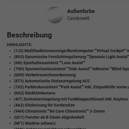
Außenfarbe
Candyweiß
Beschreibung
HIGHLIGHTS:
(7J2) Multifunktionsanzeige/Bordcomputer ""Virtual Cockpit"" 
(8G5) Dynamische Fernlichtregulierung ""Dynamic Light Assist"
(6I6) Spurhalteassistent ""Lane Assist""
(79H) Spurwechselassistent ""Side Assist"" inklusive ""Blind S
(QR9) Verkehrszeichenerkennung
(8T3) Automatische Distanzregelung ACC
(7X5) Parklenkassistent ""Park Assist"" inkl. Einparkhilfe vorne
(KA2) Rückfahrkamera
(4I7) Zentralverriegelung mit Funkklappschlüssel inkl. Keyless 
(4A3) Sitzheizung für Vordersitze
(9AH) Climatronic ""Air Care Climatronic"" 3-Zonen
(QC1) Fenster ab B-Säule abgedunkelt
(NF1) Markise schwarz