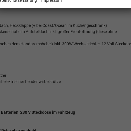
atenschutzerklärung
Impressum
ldach, Heckklappe (+ bei Coast/Ocean im Küchengeschränk)
ckenschutz im Aufstelldach inkl. großer Frontöffnung (diese ohne
s neben dem Handbremshebel) inkl. 300W Wechselrichter, 12 Volt Steckdos
tzer
it elektrischer Lendenwirbelstütze
e Batterien, 230 V Steckdose im Fahrzeug
rfläche glanzgedreht