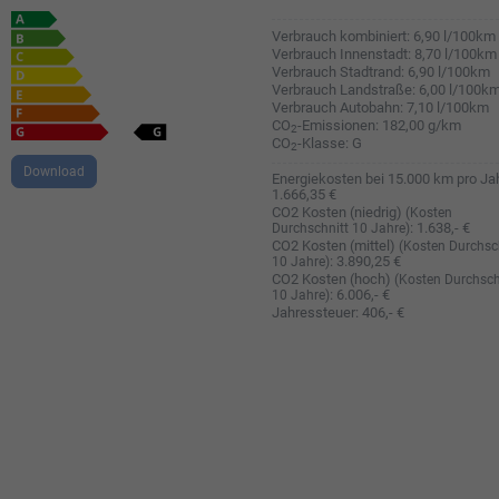
Verbrauch kombiniert:
6,90 l/100km
Verbrauch Innenstadt:
8,70 l/100km
Verbrauch Stadtrand:
6,90 l/100km
Verbrauch Landstraße:
6,00 l/100k
Verbrauch Autobahn:
7,10 l/100km
CO
-Emissionen:
182,00 g/km
2
CO
-Klasse:
G
2
Download
Energiekosten bei 15.000 km pro Jah
1.666,35 €
CO2 Kosten (niedrig)
(Kosten
:
1.638,- €
Durchschnitt 10 Jahre)
CO2 Kosten (mittel)
(Kosten Durchsc
:
3.890,25 €
10 Jahre)
CO2 Kosten (hoch)
(Kosten Durchsch
:
6.006,- €
10 Jahre)
Jahressteuer:
406,- €