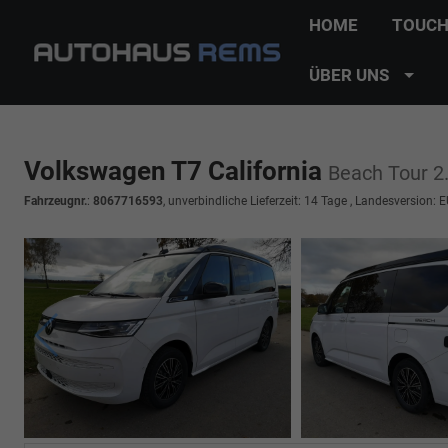
HOME
TOUCH
ÜBER UNS
Volkswagen T7 California
Beach Tour 2
Fahrzeugnr.
:
8067716593
, unverbindliche Lieferzeit:
14 Tage
, Landesversion: E