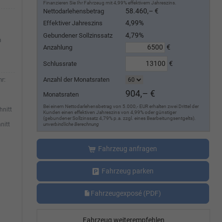
Finanzieren Sie Ihr Fahrzeug mit 4,99% effektivem Jahreszins.
58.460,– €
Nettodarlehensbetrag
4,99%
Effektiver Jahreszins
4,79%
Gebundener Sollzinssatz
m
€
Anzahlung
€
Schlussrate
Anzahl der Monatsraten
r:
904,– €
Monatsraten
Bei einem Nettodarlehensbetrag von 5.000,- EUR erhalten zwei Drittel der
hnitt
Kunden einen effektiven Jahreszins von 4,99% oder günstiger
(gebundener Sollzinssatz 4,79% p.a. zzgl. eines Bearbeitungsentgelts).
nitt
unverbindliche Berechnung
Fahrzeug anfragen
Fahrzeug parken
Fahrzeugexposé (PDF)
Fahrzeug weiterempfehlen