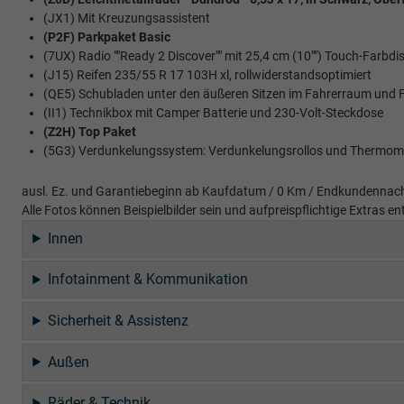
(JX1) Mit Kreuzungsassistent
(P2F) Parkpaket Basic
(7UX) Radio ""Ready 2 Discover"" mit 25,4 cm (10"") Touch-Farbdisp
(J15) Reifen 235/55 R 17 103H xl, rollwiderstandsoptimiert
(QE5) Schubladen unter den äußeren Sitzen im Fahrerraum und 
(II1) Technikbox mit Camper Batterie und 230-Volt-Steckdose
(Z2H) Top Paket
(5G3) Verdunkelungssystem: Verdunkelungsrollos und Thermom
ausl. Ez. und Garantiebeginn ab Kaufdatum / 0 Km / Endkundennach
Alle Fotos können Beispielbilder sein und aufpreispflichtige Extras
Innen
Infotainment & Kommunikation
Sicherheit & Assistenz
Außen
Räder & Technik