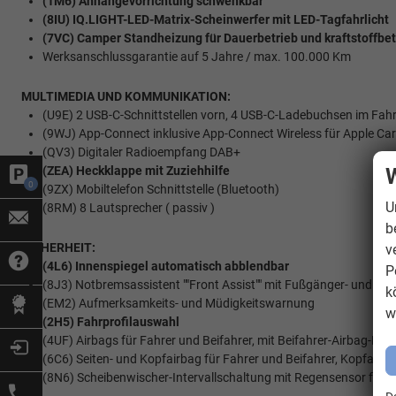
(1M6) Anhängevorrichtung schwenkbar
(8IU) IQ.LIGHT-LED-Matrix-Scheinwerfer mit LED-Tagfahrlicht
(7VC) Camper Standheizung für Dauerbetrieb und kraftstoffbe
Werksanschlussgarantie auf 5 Jahre / max. 100.000 Km
MULTIMEDIA UND KOMMUNIKATION:
(U9E) 2 USB-C-Schnittstellen vorn, 4 USB-C-Ladebuchsen im Fa
(9WJ) App-Connect inklusive App-Connect Wireless für Apple Ca
(QV3) Digitaler Radioempfang DAB+
(ZEA) Heckklappe mit Zuziehhilfe
W
0
(9ZX) Mobiltelefon Schnittstelle (Bluetooth)
U
(8RM) 8 Lautsprecher ( passiv )
b
SICHERHEIT:
v
(4L6) Innenspiegel automatisch abblendbar
P
(8J3) Notbremsassistent ""Front Assist"" mit Fußgänger- und R
k
(EM2) Aufmerksamkeits- und Müdigkeitswarnung
w
(2H5) Fahrprofilauswahl
(4UF) Airbags für Fahrer und Beifahrer, mit Beifahrer-Airbag-Dea
(6C6) Seiten- und Kopfairbag für Fahrer und Beifahrer, Kopfairba
(8N6) Scheibenwischer-Intervallschaltung mit Regensensor für d