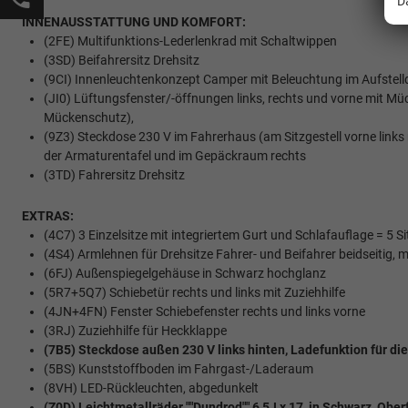
D
INNENAUSSTATTUNG UND KOMFORT:
(2FE) Multifunktions-Lederlenkrad mit Schaltwippen
(3SD) Beifahrersitz Drehsitz
(9CI) Innenleuchtenkonzept Camper mit Beleuchtung im Aufstel
(JI0) Lüftungsfenster/-öffnungen links, rechts und vorne mit Mü
Mückenschutz),
(9Z3) Steckdose 230 V im Fahrerhaus (am Sitzgestell vorne link
der Armaturentafel und im Gepäckraum rechts
(3TD) Fahrersitz Drehsitz
EXTRAS:
(4C7) 3 Einzelsitze mit integriertem Gurt und Schlafauflage = 5 Si
(4S4) Armlehnen für Drehsitze Fahrer- und Beifahrer beidseitig, m
(6FJ) Außenspiegelgehäuse in Schwarz hochglanz
(5R7+5Q7) Schiebetür rechts und links mit Zuziehhilfe
(4JN+4FN) Fenster Schiebefenster rechts und links vorne
(3RJ) Zuziehhilfe für Heckklappe
(7B5) Steckdose außen 230 V links hinten, Ladefunktion für di
(5BS) Kunststoffboden im Fahrgast-/Laderaum
(8VH) LED-Rückleuchten, abgedunkelt
(Z0D) Leichtmetallräder ""Dundrod"" 6,5J x 17, in Schwarz, Obe