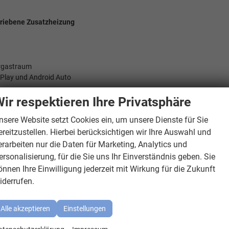
triebene Zusatzheizung
hrgastraum
rPlay und Android Auto
ir respektieren Ihre Privatsphäre
nsere Website setzt Cookies ein, um unsere Dienste für Sie
ereitzustellen. Hierbei berücksichtigen wir Ihre Auswahl und
erarbeiten nur die Daten für Marketing, Analytics und
ersonalisierung, für die Sie uns Ihr Einverständnis geben. Sie
adfahrererkennung
önnen Ihre Einwilligung jederzeit mit Wirkung für die Zukunft
iderrufen.
ktivierung
gs für die äußeren Sitzplätze hinten und Mittenairbag vorn
Alle akzeptieren
Einstellungen
ie Frontscheibenwischer