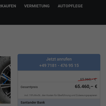
RKAUFEN
VERMIETUNG
AUTOPFLEGE
Jetzt anrufen
+49 7181 - 476 95 15
65.960,– €
65.460,– €
Gesamtpreis
incl. 19% MwSt., den Kosten für Überführung und Zulassungspapieren
Santander Bank