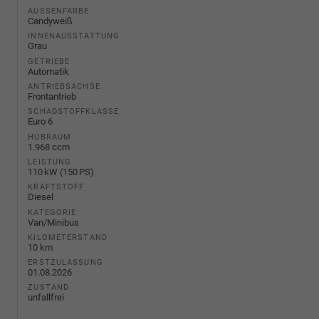
AUSSENFARBE
Candyweiß
INNENAUSSTATTUNG
Grau
GETRIEBE
Automatik
ANTRIEBSACHSE
Frontantrieb
SCHADSTOFFKLASSE
Euro 6
HUBRAUM
1.968 ccm
LEISTUNG
110 kW (150 PS)
KRAFTSTOFF
Diesel
KATEGORIE
Van/Minibus
KILOMETERSTAND
10 km
ERSTZULASSUNG
01.08.2026
ZUSTAND
unfallfrei