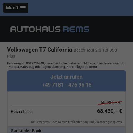
Menü
Volkswagen T7 California
Beach Tour 2.0 TDI DSG
Plus
Fahrzeugnr.
:
8067716549
, unverbindliche Lieferzeit:
14 Tage
, Landesversion: EU
- Europa,
Fahrzeug mit Tageszulassung
, Zentrallager (extern)
Jetzt anrufen
+49 7181 - 476 95 15
68.930,– €
68.430,– €
Gesamtpreis
incl. 19% MwSt., den Kosten für Überführung und Zulassungspapieren
Santander Bank