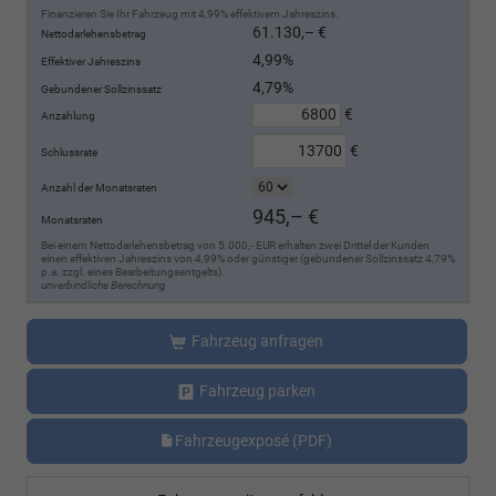
Finanzieren Sie Ihr Fahrzeug mit 4,99% effektivem Jahreszins.
61.130,– €
Nettodarlehensbetrag
4,99%
Effektiver Jahreszins
4,79%
Gebundener Sollzinssatz
€
Anzahlung
€
Schlussrate
Anzahl der Monatsraten
945,– €
Monatsraten
Bei einem Nettodarlehensbetrag von 5.000,- EUR erhalten zwei Drittel der Kunden
einen effektiven Jahreszins von 4,99% oder günstiger (gebundener Sollzinssatz 4,79%
p.a. zzgl. eines Bearbeitungsentgelts).
unverbindliche Berechnung
Fahrzeug anfragen
Fahrzeug parken
Fahrzeugexposé (PDF)