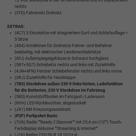
12 Volt Steckdose in der Armaturentafel und im Gepäckraum
rechts
(3TD) Fahrersitz Drehsitz
EXTRAS:
(4C7) 3 Einzelsitze mit integriertem Gurt und Schlafauflage =
5 Sitzer
(4S4) Armlehnen für Drehsitze Fahrer- und Beifahrer
beidseitig, mit elektrischer Lendenwirbelstütze
(6FJ) Außenspiegelgehäuse in Schwarz hochglanz
(5R7+5Q7) Schiebetür rechts und links mit Zuziehhilfe
(4JN+4FN) Fenster Schiebefenster rechts und links vorne
(3RJ) Zuziehhilfe für Heckklappe
(7B5) Steckdose außen 230 V links hinten, Ladefunktion
für die Batterien, 230 V Steckdose im Fahrzeug
(5BS) Kunststoffboden im Fahrgast-/Laderaum
(8VH) LED-Rückleuchten, abgedunkelt
(JX1) Mit Kreuzungsassistent
(P2F) Parkpaket Basic
(7UX) Radio ""Ready 2 Discover"" mit 25,4 cm (10"") Touch-
Farbdisplay inklusive ""Streaming & Internet""
(J16) Reifen 235/50 R 18 101H xl