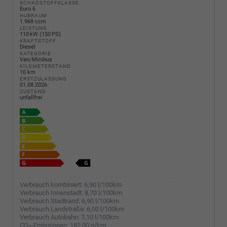
SCHADSTOFFKLASSE
Euro 6
HUBRAUM
1.968 ccm
LEISTUNG
110 kW (150 PS)
KRAFTSTOFF
Diesel
KATEGORIE
Van/Minibus
KILOMETERSTAND
10 km
ERSTZULASSUNG
01.08.2026
ZUSTAND
unfallfrei
Verbrauch kombiniert:
6,90 l/100km
Verbrauch Innenstadt:
8,70 l/100km
Verbrauch Stadtrand:
6,90 l/100km
Verbrauch Landstraße:
6,00 l/100km
Verbrauch Autobahn:
7,10 l/100km
CO
-Emissionen:
182,00 g/km
2