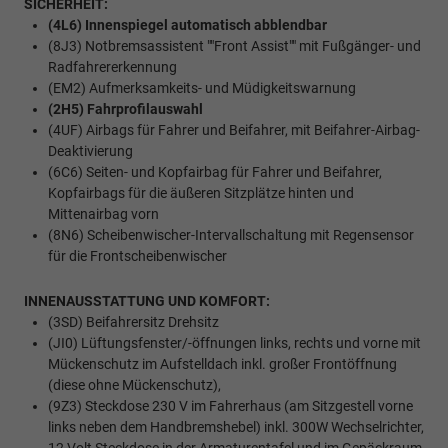
SICHERHEIT:
(4L6) Innenspiegel automatisch abblendbar
(8J3) Notbremsassistent ""Front Assist"" mit Fußgänger- und
Radfahrererkennung
(EM2) Aufmerksamkeits- und Müdigkeitswarnung
(2H5) Fahrprofilauswahl
(4UF) Airbags für Fahrer und Beifahrer, mit Beifahrer-Airbag-
Deaktivierung
(6C6) Seiten- und Kopfairbag für Fahrer und Beifahrer,
Kopfairbags für die äußeren Sitzplätze hinten und
Mittenairbag vorn
(8N6) Scheibenwischer-Intervallschaltung mit Regensensor
für die Frontscheibenwischer
INNENAUSSTATTUNG UND KOMFORT:
(3SD) Beifahrersitz Drehsitz
(JI0) Lüftungsfenster/-öffnungen links, rechts und vorne mit
Mückenschutz im Aufstelldach inkl. großer Frontöffnung
(diese ohne Mückenschutz),
(9Z3) Steckdose 230 V im Fahrerhaus (am Sitzgestell vorne
links neben dem Handbremshebel) inkl. 300W Wechselrichter,