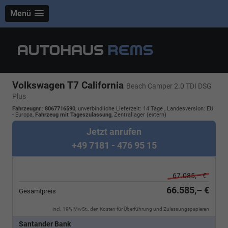
Menü
Volkswagen T7 California
Beach Camper 2.0 TDI DSG
Plus
Fahrzeugnr.
:
8067716590
, unverbindliche Lieferzeit:
14 Tage
, Landesversion: EU
- Europa,
Fahrzeug mit Tageszulassung
, Zentrallager (extern)
Jetzt anrufen
+49 7181 - 476 95 15
67.085,– €
66.585,– €
Gesamtpreis
incl. 19% MwSt., den Kosten für Überführung und Zulassungspapieren
Santander Bank