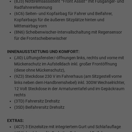
(8J3) Notbremsassistent ""Front Assist"" mit Fußgänger- und
Radfahrererkennung
(6C6) Seiten- und Kopfairbag für Fahrer und Beifahrer,
Kopfairbags für die äußeren Sitzplätze hinten und
Mittenairbag vorn
(8N6) Scheibenwischer-Intervallschaltung mit Regensensor
für die Frontscheibenwischer
INNENAUSSTATTUNG UND KOMFORT:
(JI0) Lüftungsfenster/-öffnungen links, rechts und vorne mit
Mückenschutz im Aufstelldach inkl. großer Frontöffnung
(diese ohne Mückenschutz),
(9Z3) Steckdose 230 V im Fahrerhaus (am Sitzgestell vorne
links neben dem Handbremshebel) inkl. 300W Wechselrichter,
12 Volt Steckdose in der Armaturentafel und im Gepäckraum
rechts
(3TD) Fahrersitz Drehsitz
(3SD) Beifahrersitz Drehsitz
EXTRAS:
(4C7) 3 Einzelsitze mit integriertem Gurt und Schlafauflage