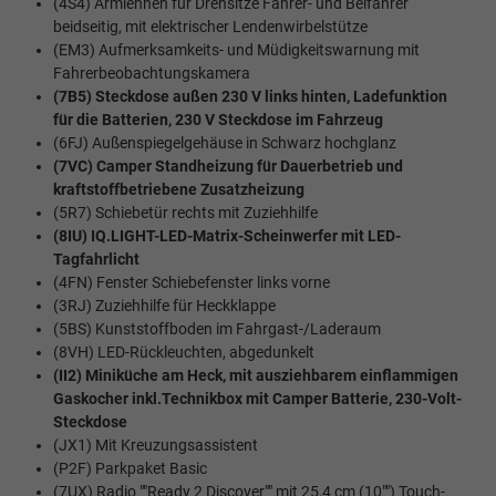
(4S4) Armlehnen für Drehsitze Fahrer- und Beifahrer
beidseitig, mit elektrischer Lendenwirbelstütze
(EM3) Aufmerksamkeits- und Müdigkeitswarnung mit
Fahrerbeobachtungskamera
(7B5) Steckdose außen 230 V links hinten, Ladefunktion
für die Batterien, 230 V Steckdose im Fahrzeug
(6FJ) Außenspiegelgehäuse in Schwarz hochglanz
(7VC) Camper Standheizung für Dauerbetrieb und
kraftstoffbetriebene Zusatzheizung
(5R7) Schiebetür rechts mit Zuziehhilfe
(8IU) IQ.LIGHT-LED-Matrix-Scheinwerfer mit LED-
Tagfahrlicht
(4FN) Fenster Schiebefenster links vorne
(3RJ) Zuziehhilfe für Heckklappe
(5BS) Kunststoffboden im Fahrgast-/Laderaum
(8VH) LED-Rückleuchten, abgedunkelt
(II2) Miniküche am Heck, mit ausziehbarem einflammigen
Gaskocher inkl.Technikbox mit Camper Batterie, 230-Volt-
Steckdose
(JX1) Mit Kreuzungsassistent
(P2F) Parkpaket Basic
(7UX) Radio ""Ready 2 Discover"" mit 25,4 cm (10"") Touch-