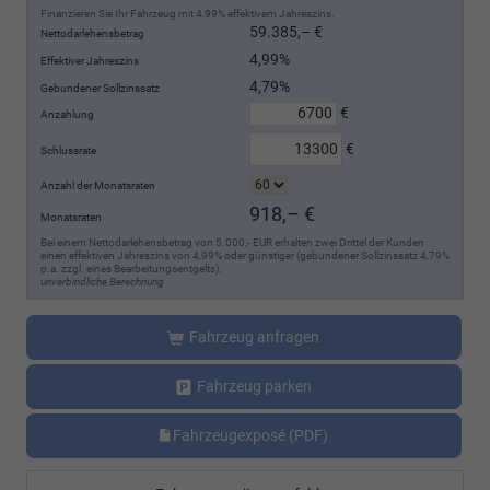
Finanzieren Sie Ihr Fahrzeug mit 4,99% effektivem Jahreszins.
59.385,– €
Nettodarlehensbetrag
4,99%
Effektiver Jahreszins
4,79%
Gebundener Sollzinssatz
€
Anzahlung
€
Schlussrate
Anzahl der Monatsraten
918,– €
Monatsraten
Bei einem Nettodarlehensbetrag von 5.000,- EUR erhalten zwei Drittel der Kunden
einen effektiven Jahreszins von 4,99% oder günstiger (gebundener Sollzinssatz 4,79%
p.a. zzgl. eines Bearbeitungsentgelts).
unverbindliche Berechnung
Fahrzeug anfragen
Fahrzeug parken
Fahrzeugexposé (PDF)