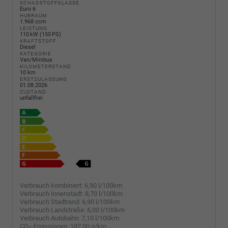
SCHADSTOFFKLASSE
Euro 6
HUBRAUM
1.968 ccm
LEISTUNG
110 kW (150 PS)
KRAFTSTOFF
Diesel
KATEGORIE
Van/Minibus
KILOMETERSTAND
10 km
ERSTZULASSUNG
01.08.2026
ZUSTAND
unfallfrei
Verbrauch kombiniert:
6,90 l/100km
Verbrauch Innenstadt:
8,70 l/100km
Verbrauch Stadtrand:
6,90 l/100km
Verbrauch Landstraße:
6,00 l/100km
Verbrauch Autobahn:
7,10 l/100km
CO
-Emissionen:
182,00 g/km
2