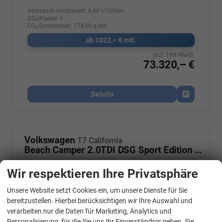
Verbrauch kombiniert:
6,60 l/100km
CO
-Klasse:
F
2
CO
-Emissionen:
174,00 g/km
2
ab 1022,– € mtl.
incl. 19% MwSt.
73.320,– €
Details
Fahrzeug par
Volkswagen
T7 California
Beach Camper 2.0TDI DSG Sport Edition 8 Fach GV5 High+
Wir respektieren Ihre Privatsphäre
Unsere Website setzt Cookies ein, um unsere Dienste für Sie
WhatsApp Kontakt
bereitzustellen. Hierbei berücksichtigen wir Ihre Auswahl und
verarbeiten nur die Daten für Marketing, Analytics und
Personalisierung, für die Sie uns Ihr Einverständnis geben. Sie