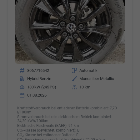
Fahrzeugnr.
8067716542
Getriebe
Automatik
Kraftstoff
Hybrid Benzin
Außenfarbe
Monosilber Metallic
Leistung
180 kW (245 PS)
Kilometerstand
10 km
01.08.2026
Kraftstoffverbrauch bei entladener Batterie kombiniert:
7,70
l/100km
Stromverbrauch bei rein elektrischem Betrieb kombiniert:
24,20 kWh/100km
Elektrische Reichweite (EAER):
91 km
CO
-Klasse (gewichtet, kombiniert):
B
2
CO
-Klasse bei entladener Batterie:
F
2
CO
-Emissionen (gewichtet, kombiniert):
21,00 g/km