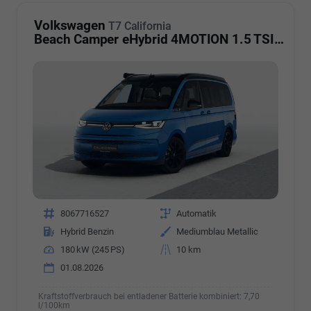
Volkswagen
T7 California
Beach Camper eHybrid 4MOTION 1.5 TSI Plus
Fahrzeugnr.
8067716527
Getriebe
Automatik
Kraftstoff
Hybrid Benzin
Außenfarbe
Mediumblau Metallic
Leistung
180 kW (245 PS)
Kilometerstand
10 km
01.08.2026
Kraftstoffverbrauch bei entladener Batterie kombiniert:
7,70
l/100km