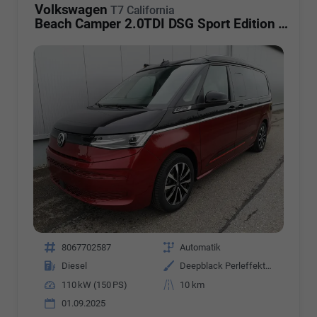
Volkswagen
T7 California
Beach Camper 2.0TDI DSG Sport Edition 8 Fach GV5 High+
Fahrzeugnr.
8067702587
Getriebe
Automatik
Kraftstoff
Diesel
Außenfarbe
Deepblack Perleffekt/Fortanarot Metallic
Leistung
110 kW (150 PS)
Kilometerstand
10 km
01.09.2025