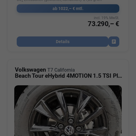
2
ab 1022,– € mtl.
incl. 19% MwSt.
73.290,– €
Details
Fahrzeug par
Volkswagen
T7 California
Beach Tour eHybrid 4MOTION 1.5 TSI Plus ArtVelour