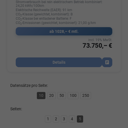
Stromverbrauch bei rein elektrischem Betrieb kombiniert:
24,20 kWh/100km
Elektrische Reichweite (EAER):
91 km
CO
-Klasse (gewichtet, kombiniert):
B
2
CO
-Klasse bei entladener Batterie:
F
2
CO
-Emissionen (gewichtet, kombiniert):
21,00 g/km
2
ab 1028,– € mtl.
incl. 19% MwSt.
73.750,– €
Details
Fahrzeug par
Datensätze pro Seite:
10
20
50
100
250
Seiten:
1
2
3
4
5