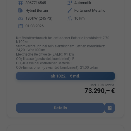
Fahrzeugnr.
8067716545
Getriebe
Automatik
Kraftstoff
Hybrid Benzin
Außenfarbe
Fortanarot Metallic
Leistung
180 kW (245 PS)
Kilometerstand
10 km
01.08.2026
Kraftstoffverbrauch bei entladener Batterie kombiniert:
7,70
l/100km
Stromverbrauch bei rein elektrischem Betrieb kombiniert:
24,20 kWh/100km
Elektrische Reichweite (EAER):
91 km
CO
-Klasse (gewichtet, kombiniert):
B
2
CO
-Klasse bei entladener Batterie:
F
2
CO
-Emissionen (gewichtet, kombiniert):
21,00 g/km
2
ab 1022,– € mtl.
incl. 19% MwSt.
73.290,– €
Details
Fahrzeug par