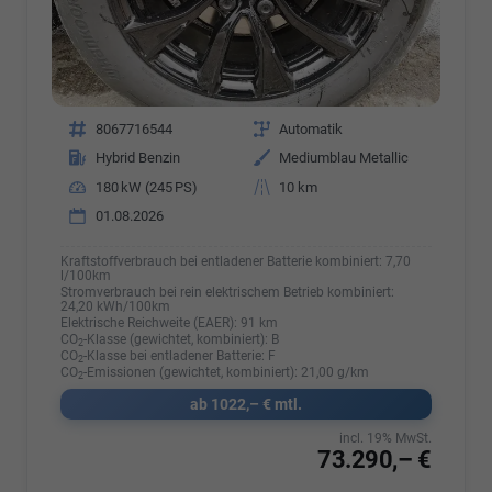
Fahrzeugnr.
8067716544
Getriebe
Automatik
Kraftstoff
Hybrid Benzin
Außenfarbe
Mediumblau Metallic
Leistung
180 kW (245 PS)
Kilometerstand
10 km
01.08.2026
Kraftstoffverbrauch bei entladener Batterie kombiniert:
7,70
l/100km
Stromverbrauch bei rein elektrischem Betrieb kombiniert:
24,20 kWh/100km
Elektrische Reichweite (EAER):
91 km
CO
-Klasse (gewichtet, kombiniert):
B
2
CO
-Klasse bei entladener Batterie:
F
2
CO
-Emissionen (gewichtet, kombiniert):
21,00 g/km
2
ab 1022,– € mtl.
incl. 19% MwSt.
73.290,– €