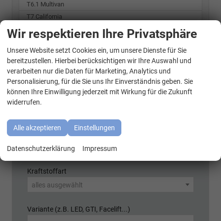
T6.1 Multivan
T7 California
T7 Multivan
Wir respektieren Ihre Privatsphäre
T7 Transporter
Unsere Website setzt Cookies ein, um unsere Dienste für Sie
WhatsApp Kontakt
bereitzustellen. Hierbei berücksichtigen wir Ihre Auswahl und
verarbeiten nur die Daten für Marketing, Analytics und
Schnellsuche
Personalisierung, für die Sie uns Ihr Einverständnis geben. Sie
können Ihre Einwilligung jederzeit mit Wirkung für die Zukunft
Marke
widerrufen.
alles ausgewählt
Alle akzeptieren
Einstellungen
Modell
alles ausgewählt
Datenschutzerklärung
Impressum
Kraftstoffart
alles ausgewählt
Variante (z.B. LED, GTI, Facelift...)