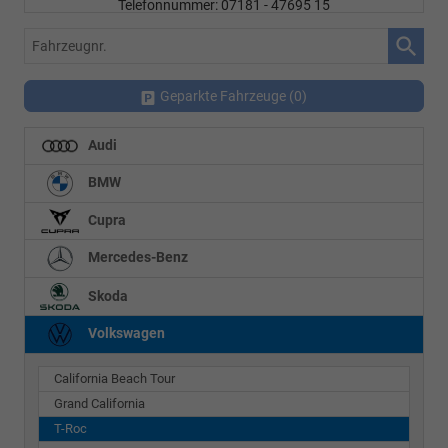
Telefonnummer: 07181 - 47695 15
E-Mailadresse:
info@autohausrems.de
Fahrzeugnr.
Geparkte Fahrzeuge (
0
)
Audi
BMW
Cupra
Mercedes-Benz
Skoda
Volkswagen
California Beach Tour
Grand California
T-Roc