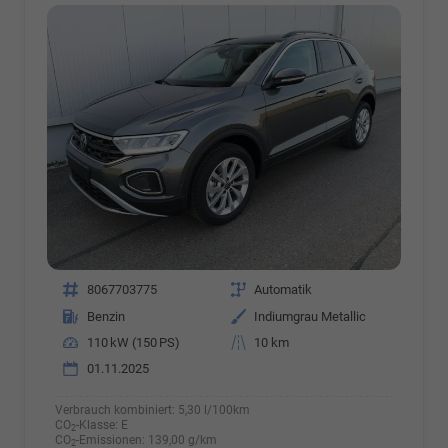
Fahrzeugnr.
8067703775
Getriebe
Automatik
Kraftstoff
Benzin
Außenfarbe
Indiumgrau Metallic
Leistung
110 kW (150 PS)
Kilometerstand
10 km
01.11.2025
Verbrauch kombiniert:
5,30 l/100km
CO
-Klasse:
E
2
CO
-Emissionen:
139,00 g/km
2