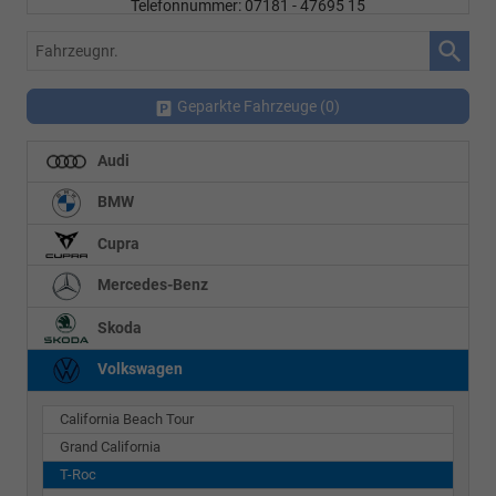
Telefonnummer: 07181 - 47695 15
E-Mailadresse:
info@autohausrems.de
Fahrzeugnr.
Geparkte Fahrzeuge (
0
)
Audi
BMW
Cupra
Mercedes-Benz
Skoda
Volkswagen
California Beach Tour
Grand California
T-Roc