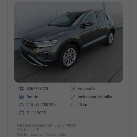
Fahrzeugnr.
8067703775
Getriebe
Automatik
Kraftstoff
Benzin
Außenfarbe
Indiumgrau Metallic
Leistung
110 kW (150 PS)
Kilometerstand
10 km
01.11.2025
Verbrauch kombiniert:
5,30 l/100km
CO
-Klasse:
E
2
CO
-Emissionen:
139,00 g/km
2