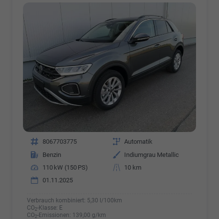
Fahrzeugnr.
8067703775
Getriebe
Automatik
Kraftstoff
Benzin
Außenfarbe
Indiumgrau Metallic
Leistung
110 kW (150 PS)
Kilometerstand
10 km
01.11.2025
Verbrauch kombiniert:
5,30 l/100km
CO
-Klasse:
E
2
CO
-Emissionen:
139,00 g/km
2