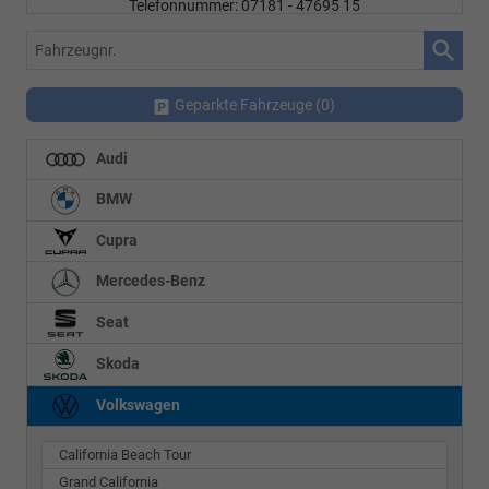
Telefonnummer: 07181 - 47695 15
E-Mailadresse:
info@autohausrems.de
Fahrzeugnr.
Geparkte Fahrzeuge (
0
)
Audi
BMW
Cupra
Mercedes-Benz
Seat
Skoda
Volkswagen
California Beach Tour
Grand California