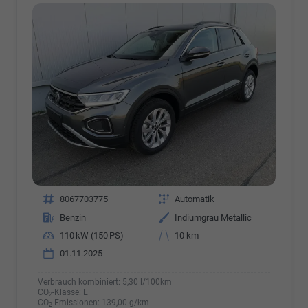
Fahrzeugnr.
8067703775
Getriebe
Automatik
Kraftstoff
Benzin
Außenfarbe
Indiumgrau Metallic
Leistung
110 kW (150 PS)
Kilometerstand
10 km
01.11.2025
Verbrauch kombiniert:
5,30 l/100km
CO
-Klasse:
E
2
CO
-Emissionen:
139,00 g/km
2