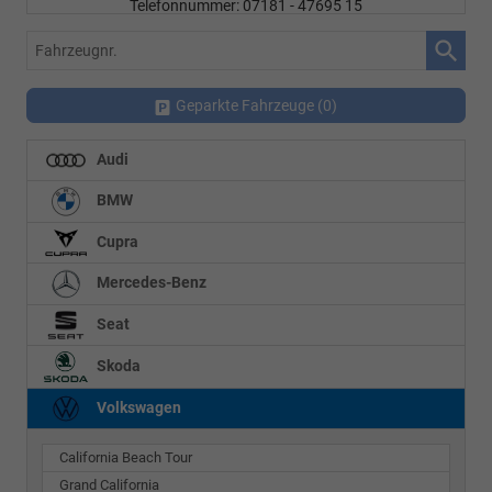
Telefonnummer: 07181 - 47695 15
E-Mailadresse:
info@autohausrems.de
Fahrzeugnr.
Geparkte Fahrzeuge (
0
)
Audi
BMW
Cupra
Mercedes-Benz
Seat
Skoda
Volkswagen
California Beach Tour
Grand California