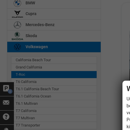
BMW
Cupra
Mercedes-Benz
Skoda
Volkswagen
California Beach Tour
Grand California
T-Roc
T6 California
W
T6.1 California Beach Tour
0
T6.1 California Ocean
U
T6.1 Multivan
b
T7 California
v
T7 Multivan
P
T7 Transporter
k