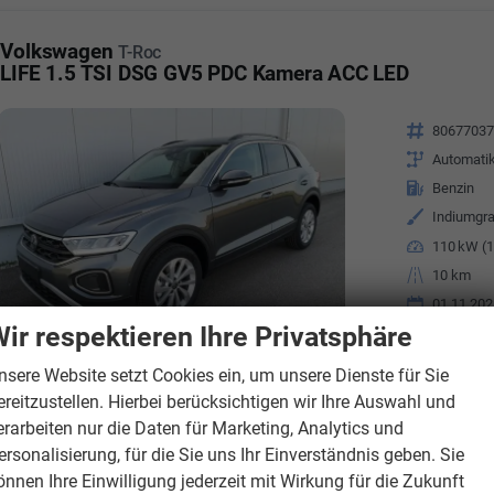
Volkswagen
T-Roc
LIFE 1.5 TSI DSG GV5 PDC Kamera ACC LED
Fahrzeugnr.
8067703
Getriebe
Automati
Kraftstoff
Benzin
Außenfarbe
Indiumgra
Leistung
110 kW (1
Kilometerstand
10 km
01.11.202
ir respektieren Ihre Privatsphäre
Verbrauch komb
CO
-Klasse:
E
2
nsere Website setzt Cookies ein, um unsere Dienste für Sie
CO
-Emissionen
2
ereitzustellen. Hierbei berücksichtigen wir Ihre Auswahl und
erarbeiten nur die Daten für Marketing, Analytics und
ersonalisierung, für die Sie uns Ihr Einverständnis geben. Sie
önnen Ihre Einwilligung jederzeit mit Wirkung für die Zukunft