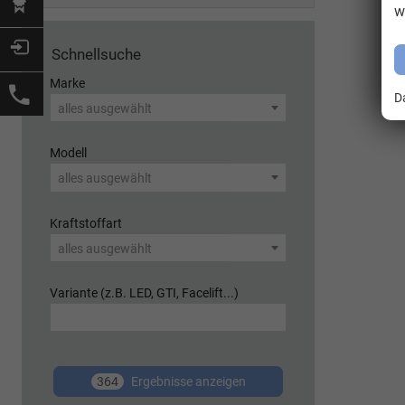
w
Schnellsuche
Marke
D
alles ausgewählt
Modell
alles ausgewählt
Kraftstoffart
alles ausgewählt
Variante (z.B. LED, GTI, Facelift...)
364
Ergebnisse anzeigen