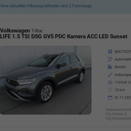
 Ihrer aktuellen Filterung befinden sich
2
Fahrzeuge:
a Özyürek Oguz
Özden Özkara-B
lkaufrau -
Verkauf/Einkauf
Vermietung
Volkswagen
T-Roc
Telefonnummer: 07181 - 
nummer: 07181 - 47695 15
LIFE 1.5 TSI DSG GV5 PDC Kamera ACC LED Sunset
E-Mailadresse:
info@autoha
esse:
info@autohausrems.de
Fahrzeugnr.
8067703
Getriebe
Automati
Kraftstoff
Benzin
Außenfarbe
Indiumgra
Leistung
110 kW (1
Kilometerstand
10 km
01.11.202
Verbrauch komb
CO
-Klasse:
E
2
CO
-Emissionen
2