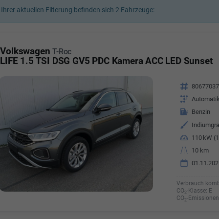
 Ihrer aktuellen Filterung befinden sich
2
Fahrzeuge:
a Özyürek Oguz
Özden Özkara-B
lkaufrau -
Verkauf/Einkauf
Vermietung
Volkswagen
T-Roc
Telefonnummer: 07181 - 
nummer: 07181 - 47695 15
LIFE 1.5 TSI DSG GV5 PDC Kamera ACC LED Sunset
E-Mailadresse:
info@autoha
esse:
info@autohausrems.de
Fahrzeugnr.
8067703
Getriebe
Automati
Kraftstoff
Benzin
Außenfarbe
Indiumgra
Leistung
110 kW (1
Kilometerstand
10 km
01.11.202
Verbrauch komb
CO
-Klasse:
E
2
CO
-Emissionen
2