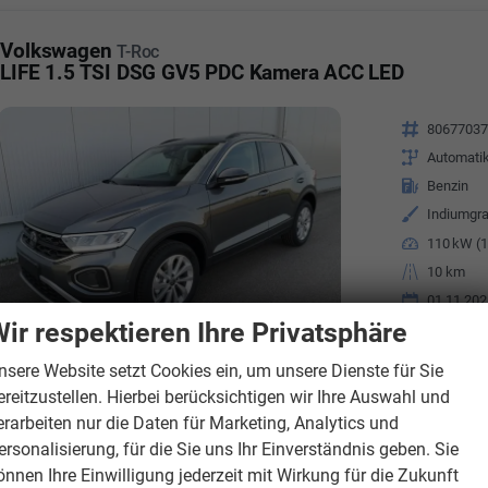
Volkswagen
T-Roc
LIFE 1.5 TSI DSG GV5 PDC Kamera ACC LED
Fahrzeugnr.
8067703
Getriebe
Automati
Kraftstoff
Benzin
Außenfarbe
Indiumgra
Leistung
110 kW (1
Kilometerstand
10 km
01.11.202
ir respektieren Ihre Privatsphäre
Verbrauch komb
CO
-Klasse:
E
2
nsere Website setzt Cookies ein, um unsere Dienste für Sie
CO
-Emissionen
2
ereitzustellen. Hierbei berücksichtigen wir Ihre Auswahl und
erarbeiten nur die Daten für Marketing, Analytics und
ersonalisierung, für die Sie uns Ihr Einverständnis geben. Sie
önnen Ihre Einwilligung jederzeit mit Wirkung für die Zukunft