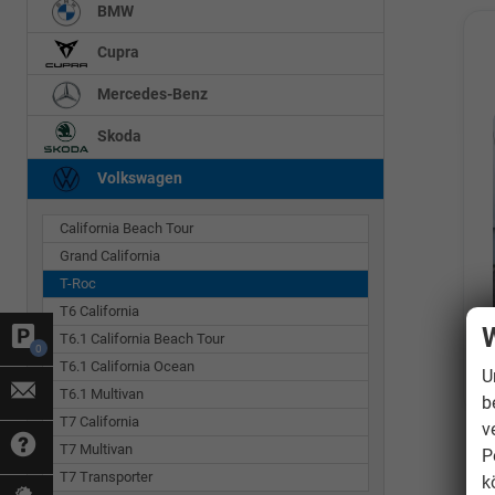
BMW
Cupra
Mercedes-Benz
Skoda
Volkswagen
California Beach Tour
Grand California
T-Roc
T6 California
W
T6.1 California Beach Tour
0
T6.1 California Ocean
U
T6.1 Multivan
b
T7 California
v
T7 Multivan
P
T7 Transporter
k