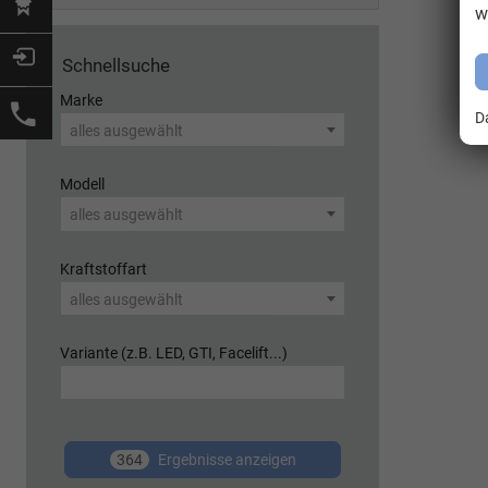
w
Schnellsuche
Marke
D
alles ausgewählt
Modell
alles ausgewählt
Kraftstoffart
alles ausgewählt
Variante (z.B. LED, GTI, Facelift...)
364
Ergebnisse anzeigen