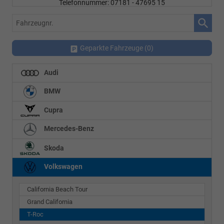
Telefonnummer: 07181 - 47695 15
E-Mailadresse:
info@autohausrems.de
Fahrzeugnr.
Geparkte Fahrzeuge (
0
)
Audi
BMW
Cupra
Mercedes-Benz
Skoda
Volkswagen
California Beach Tour
Grand California
T-Roc