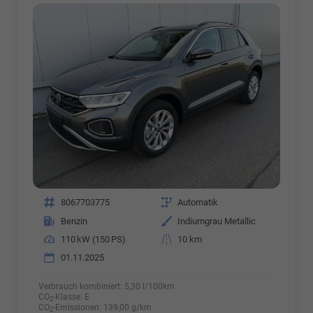
Fahrzeugnr.
8067703775
Getriebe
Automatik
Kraftstoff
Benzin
Außenfarbe
Indiumgrau Metallic
Leistung
110 kW (150 PS)
Kilometerstand
10 km
01.11.2025
Verbrauch kombiniert:
5,30 l/100km
CO
-Klasse:
E
2
CO
-Emissionen:
139,00 g/km
2