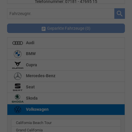
Telefonnummer: 07181 - 47695 15
E-Mailadresse:
info@autohausrems.de
Fahrzeugnr.
Geparkte Fahrzeuge (
0
)
Audi
BMW
Cupra
Mercedes-Benz
Seat
Skoda
Volkswagen
California Beach Tour
Grand California