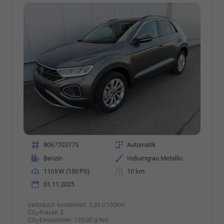
Fahrzeugnr.
8067703775
Getriebe
Automatik
Kraftstoff
Benzin
Außenfarbe
Indiumgrau Metallic
Leistung
110 kW (150 PS)
Kilometerstand
10 km
01.11.2025
Verbrauch kombiniert:
5,30 l/100km
CO
-Klasse:
E
2
CO
-Emissionen:
139,00 g/km
2