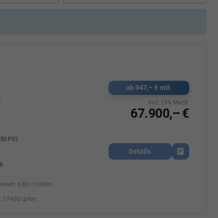
Elisa Vegele
udak
Auszubildende im 3.Lehrjahr -
Automobilkauffrau
47695 15
Telefonnummer: 07181 - 47695 15
usrems.de
E-Mailadresse:
info@autohausrems.de
ab 947,– € mtl.
k
incl. 19% MwSt.
67.900,– €
50 PS)
Details
Fahrzeug park
6
iniert:
6,80 l/100km
:
174,00 g/km