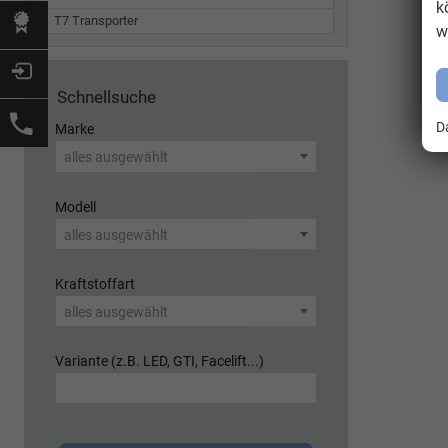
k
T7 Transporter
w
Schnellsuche
D
Marke
alles ausgewählt
Modell
alles ausgewählt
Kraftstoffart
alles ausgewählt
Variante (z.B. LED, GTI, Facelift...)