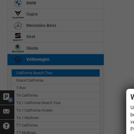
BMW
Cupra
Mercedes-Benz
Seat
Skoda
Volkswagen
California Beach Tour
Grand California
T-Roc
W
T6 California
0
T6.1 California Beach Tour
U
T6.1 California Ocean
b
T6.1 Multivan
v
T7 California
P
T7 Multivan