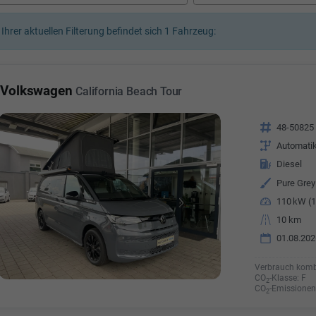
a Özyürek Oguz
 Ihrer aktuellen Filterung befindet sich
1
Fahrzeug:
Özden Özkara-B
lkaufrau -
Verkauf/Einkauf
Vermietung
Telefonnummer: 07181 - 
nummer: 07181 - 47695 15
Volkswagen
California Beach Tour
E-Mailadresse:
info@autoha
esse:
info@autohausrems.de
Fahrzeugnr.
48-50825
Getriebe
Automati
Kraftstoff
Diesel
Außenfarbe
Pure Grey
Leistung
110 kW (1
Kilometerstand
10 km
01.08.202
Verbrauch komb
CO
-Klasse:
F
2
CO
-Emissionen
2