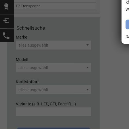
k
T7 Transporter
w
Schnellsuche
D
Marke
alles ausgewählt
Modell
alles ausgewählt
Kraftstoffart
alles ausgewählt
Variante (z.B. LED, GTI, Facelift...)