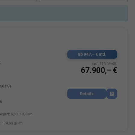
Elisa Vegele
udak
Auszubildende im 3.Lehrjahr -
Automobilkauffrau
47695 15
Telefonnummer: 07181 - 47695 15
usrems.de
E-Mailadresse:
info@autohausrems.de
ab 947,– € mtl.
k
incl. 19% MwSt.
67.900,– €
50 PS)
Details
Fahrzeug park
6
iniert:
6,80 l/100km
:
174,00 g/km