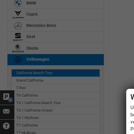
BMW
Cupra
Mercedes-Benz
Seat
Skoda
Volkswagen
California Beach Tour
Grand California
T-Roc
W
T6 California
0
T6.1 California Beach Tour
U
T6.1 California Ocean
b
T6.1 Multivan
v
T7 California
P
T7 Multivan