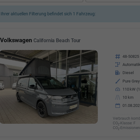
a Özyürek Oguz
 Ihrer aktuellen Filterung befindet sich
1
Fahrzeug:
Özden Özkara-B
lkaufrau -
Verkauf/Einkauf
Vermietung
Telefonnummer: 07181 - 
nummer: 07181 - 47695 15
Volkswagen
California Beach Tour
E-Mailadresse:
info@autoha
esse:
info@autohausrems.de
Fahrzeugnr.
48-50825
Getriebe
Automati
Kraftstoff
Diesel
Außenfarbe
Pure Grey
Leistung
110 kW (1
Kilometerstand
10 km
01.08.202
Verbrauch komb
CO
-Klasse:
F
2
CO
-Emissionen
2