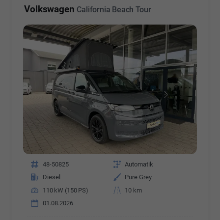
Volkswagen
California Beach Tour
Fahrzeugnr.
48-50825
Getriebe
Automatik
Kraftstoff
Diesel
Außenfarbe
Pure Grey
Leistung
110 kW (150 PS)
Kilometerstand
10 km
01.08.2026