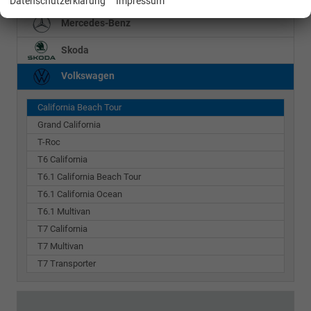
Datenschutzerklärung
Impressum
Mercedes-Benz
Skoda
Volkswagen
California Beach Tour
Grand California
T-Roc
T6 California
T6.1 California Beach Tour
T6.1 California Ocean
T6.1 Multivan
T7 California
T7 Multivan
T7 Transporter