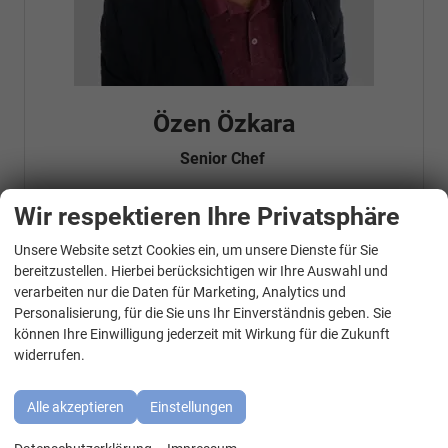
Özen Özkara
Senior Chef
Wir respektieren Ihre Privatsphäre
Telefonnummer: 07181 - 47695 15
Unsere Website setzt Cookies ein, um unsere Dienste für Sie
E-Mailadresse:
info@autohausrems.de
WhatsApp Kontakt
Fahrzeugnr.
bereitzustellen. Hierbei berücksichtigen wir Ihre Auswahl und
verarbeiten nur die Daten für Marketing, Analytics und
Personalisierung, für die Sie uns Ihr Einverständnis geben. Sie
Geparkte Fahrzeuge (
0
)
können Ihre Einwilligung jederzeit mit Wirkung für die Zukunft
widerrufen.
Audi
BMW
Alle akzeptieren
Einstellungen
Cupra