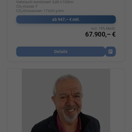
Verbrauch kombiniert:
6,80 l/100km
CO
-Klasse:
F
2
CO
-Emissionen:
174,00 g/km
2
ab 947,– € mtl.
incl. 19% MwSt.
67.900,– €
Details
Fahrzeug par