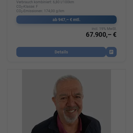
Verbrauch kombiniert:
6,80 l/100km
CO
-Klasse:
F
2
CO
-Emissionen:
174,00 g/km
2
ab 947,– € mtl.
incl. 19% MwSt.
67.900,– €
Details
Fahrzeug par