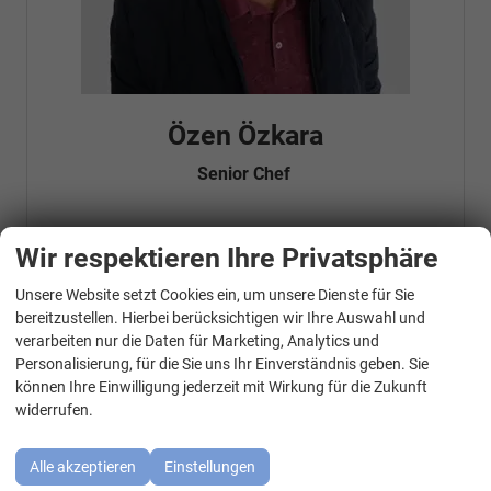
Özen Özkara
Senior Chef
Wir respektieren Ihre Privatsphäre
Telefonnummer: 07181 - 47695 15
E-Mailadresse:
info@autohausrems.de
Fahrzeugnr.
Unsere Website setzt Cookies ein, um unsere Dienste für Sie
WhatsApp Kontakt
bereitzustellen. Hierbei berücksichtigen wir Ihre Auswahl und
verarbeiten nur die Daten für Marketing, Analytics und
Geparkte Fahrzeuge (
0
)
Personalisierung, für die Sie uns Ihr Einverständnis geben. Sie
können Ihre Einwilligung jederzeit mit Wirkung für die Zukunft
Audi
widerrufen.
BMW
Alle akzeptieren
Einstellungen
Cupra