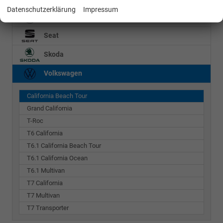
Datenschutzerklärung
Impressum
Mercedes-Benz
Seat
Skoda
Volkswagen
California Beach Tour
Grand California
T-Roc
T6 California
T6.1 California Beach Tour
T6.1 California Ocean
T6.1 Multivan
T7 California
T7 Multivan
T7 Transporter