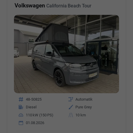
Volkswagen
California Beach Tour
Fahrzeugnr.
48-50825
Getriebe
Automatik
Kraftstoff
Diesel
Außenfarbe
Pure Grey
Leistung
110 kW (150 PS)
Kilometerstand
10 km
01.08.2026