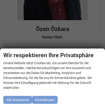
Özen Özkara
Senior Chef
Wir respektieren Ihre Privatsphäre
Telefonnummer: 07181 - 47695 15
E-Mailadresse:
info@autohausrems.de
Fahrzeugnr.
Unsere Website setzt Cookies ein, um unsere Dienste für Sie
WhatsApp Kontakt
bereitzustellen. Hierbei berücksichtigen wir Ihre Auswahl und
verarbeiten nur die Daten für Marketing, Analytics und
Geparkte Fahrzeuge (
0
)
Personalisierung, für die Sie uns Ihr Einverständnis geben. Sie
können Ihre Einwilligung jederzeit mit Wirkung für die Zukunft
Audi
widerrufen.
BMW
Alle akzeptieren
Einstellungen
Cupra