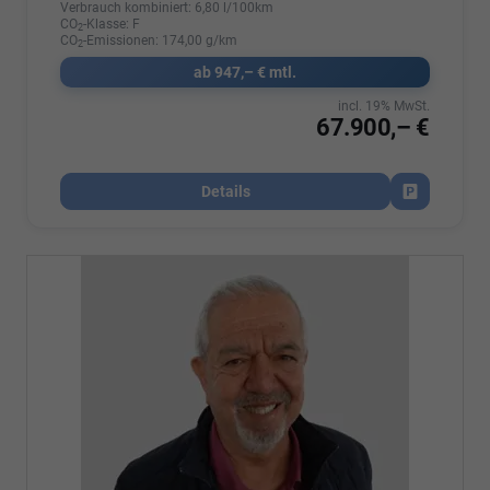
Verbrauch kombiniert:
6,80 l/100km
CO
-Klasse:
F
2
CO
-Emissionen:
174,00 g/km
2
ab 947,– € mtl.
incl. 19% MwSt.
67.900,– €
Details
Fahrzeug par