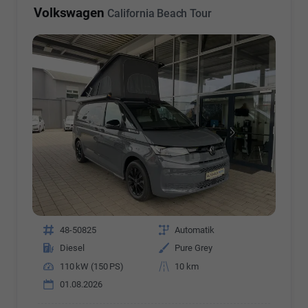
Volkswagen
California Beach Tour
Fahrzeugnr.
48-50825
Getriebe
Automatik
Kraftstoff
Diesel
Außenfarbe
Pure Grey
Leistung
110 kW (150 PS)
Kilometerstand
10 km
01.08.2026