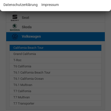
Datenschutzerklärung
Impressum
Mercedes-Benz
Seat
Skoda
Volkswagen
California Beach Tour
Grand California
T-Roc
T6 California
T6.1 California Beach Tour
T6.1 California Ocean
T6.1 Multivan
T7 California
T7 Multivan
T7 Transporter