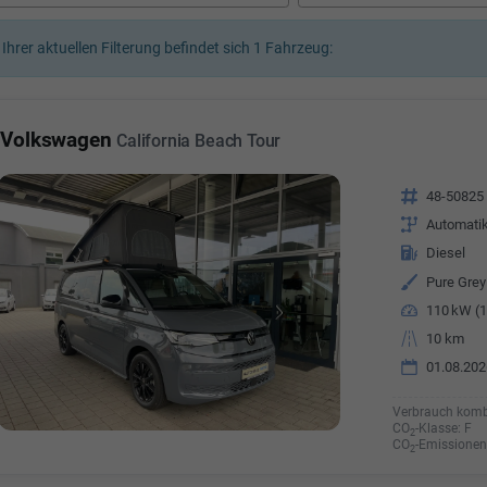
a Özyürek Oguz
 Ihrer aktuellen Filterung befindet sich
1
Fahrzeug:
Özden Özkara-B
lkaufrau -
Verkauf/Einkauf
Vermietung
Telefonnummer: 07181 - 
nummer: 07181 - 47695 15
Volkswagen
California Beach Tour
E-Mailadresse:
info@autoha
esse:
info@autohausrems.de
Fahrzeugnr.
48-50825
Getriebe
Automati
Kraftstoff
Diesel
Außenfarbe
Pure Grey
Leistung
110 kW (1
Kilometerstand
10 km
01.08.202
Verbrauch komb
CO
-Klasse:
F
2
CO
-Emissionen
2