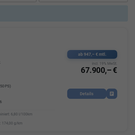
Elisa Vegele
udak
Auszubildende im 3.Lehrjahr -
Automobilkauffrau
47695 15
Telefonnummer: 07181 - 47695 15
usrems.de
E-Mailadresse:
info@autohausrems.de
ab 947,– € mtl.
k
incl. 19% MwSt.
67.900,– €
50 PS)
Details
Fahrzeug park
6
iniert:
6,80 l/100km
:
174,00 g/km