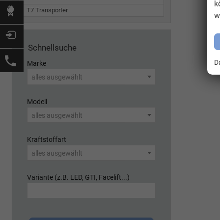
k
T7 Transporter
w
Schnellsuche
D
Marke
alles ausgewählt
Modell
alles ausgewählt
Kraftstoffart
alles ausgewählt
Variante (z.B. LED, GTI, Facelift...)