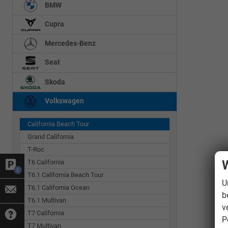
BMW
Cupra
Mercedes-Benz
Seat
Skoda
Volkswagen
California Beach Tour
Grand California
T-Roc
W
T6 California
0
T6.1 California Beach Tour
U
T6.1 California Ocean
b
T6.1 Multivan
v
T7 California
P
T7 Multivan