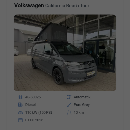
Volkswagen
California Beach Tour
Fahrzeugnr.
48-50825
Getriebe
Automatik
Kraftstoff
Diesel
Außenfarbe
Pure Grey
Leistung
110 kW (150 PS)
Kilometerstand
10 km
01.08.2026