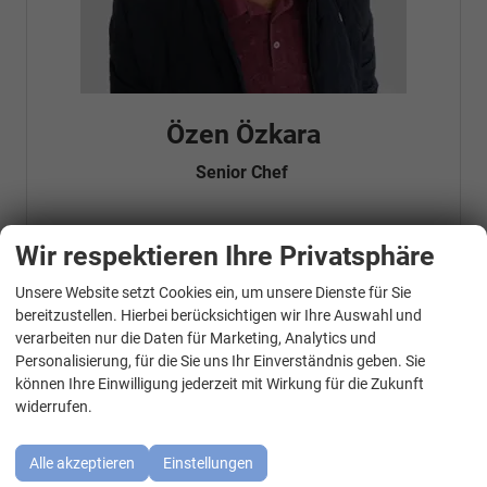
Özen Özkara
Senior Chef
Wir respektieren Ihre Privatsphäre
Telefonnummer: 07181 - 47695 15
E-Mailadresse:
info@autohausrems.de
Fahrzeugnr.
Unsere Website setzt Cookies ein, um unsere Dienste für Sie
WhatsApp Kontakt
bereitzustellen. Hierbei berücksichtigen wir Ihre Auswahl und
verarbeiten nur die Daten für Marketing, Analytics und
Geparkte Fahrzeuge (
0
)
Personalisierung, für die Sie uns Ihr Einverständnis geben. Sie
können Ihre Einwilligung jederzeit mit Wirkung für die Zukunft
Audi
widerrufen.
BMW
Alle akzeptieren
Einstellungen
Cupra