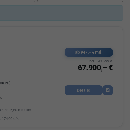
Elisa Vegele
udak
Auszubildende im 3.Lehrjahr -
Automobilkauffrau
47695 15
Telefonnummer: 07181 - 47695 15
usrems.de
E-Mailadresse:
info@autohausrems.de
ab 947,– € mtl.
k
incl. 19% MwSt.
67.900,– €
50 PS)
Details
Fahrzeug park
6
iniert:
6,80 l/100km
:
174,00 g/km