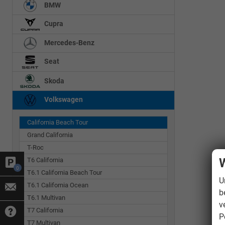
BMW
Cupra
Mercedes-Benz
Seat
Skoda
Volkswagen
California Beach Tour
Grand California
T-Roc
W
T6 California
0
T6.1 California Beach Tour
U
T6.1 California Ocean
b
T6.1 Multivan
v
T7 California
P
T7 Multivan