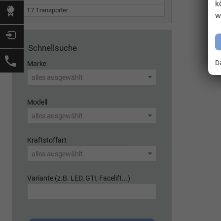
k
T7 Transporter
w
Schnellsuche
D
Marke
alles ausgewählt
Modell
alles ausgewählt
Kraftstoffart
alles ausgewählt
Variante (z.B. LED, GTI, Facelift...)