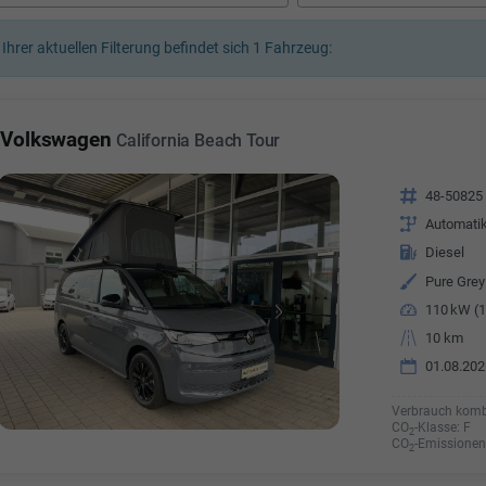
a Özyürek Oguz
 Ihrer aktuellen Filterung befindet sich
1
Fahrzeug:
Özden Özkara-B
lkaufrau -
Verkauf/Einkauf
Vermietung
Telefonnummer: 07181 - 
nummer: 07181 - 47695 15
Volkswagen
California Beach Tour
E-Mailadresse:
info@autoha
esse:
info@autohausrems.de
Fahrzeugnr.
48-50825
Getriebe
Automati
Kraftstoff
Diesel
Außenfarbe
Pure Grey
Leistung
110 kW (1
Kilometerstand
10 km
01.08.202
Verbrauch komb
CO
-Klasse:
F
2
CO
-Emissionen
2