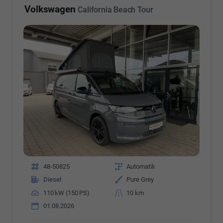
Volkswagen
California Beach Tour
Fahrzeugnr.
48-50825
Getriebe
Automatik
Kraftstoff
Diesel
Außenfarbe
Pure Grey
Leistung
110 kW (150 PS)
Kilometerstand
10 km
01.08.2026