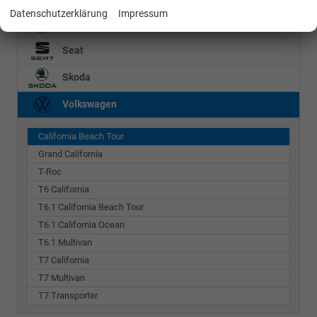
Datenschutzerklärung
Impressum
Mercedes-Benz
Seat
Skoda
Volkswagen
California Beach Tour
Grand California
T-Roc
T6 California
T6.1 California Beach Tour
T6.1 California Ocean
T6.1 Multivan
T7 California
T7 Multivan
T7 Transporter