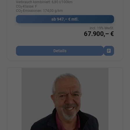
Verbrauch kombiniert:
6,80 l/100km
CO
-Klasse:
F
2
CO
-Emissionen:
174,00 g/km
2
ab 947,– € mtl.
incl. 19% MwSt.
67.900,– €
Details
Fahrzeug par