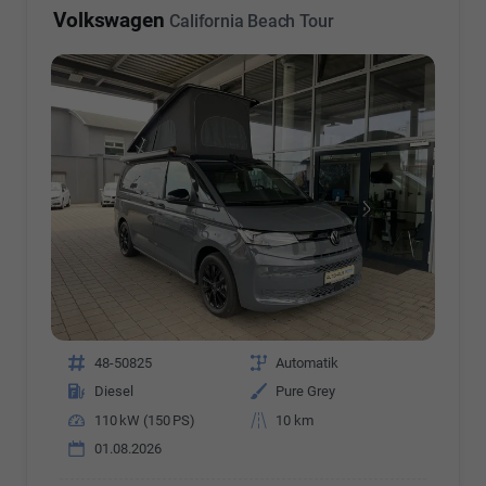
Volkswagen
California Beach Tour
Fahrzeugnr.
48-50825
Getriebe
Automatik
Kraftstoff
Diesel
Außenfarbe
Pure Grey
Leistung
110 kW (150 PS)
Kilometerstand
10 km
01.08.2026