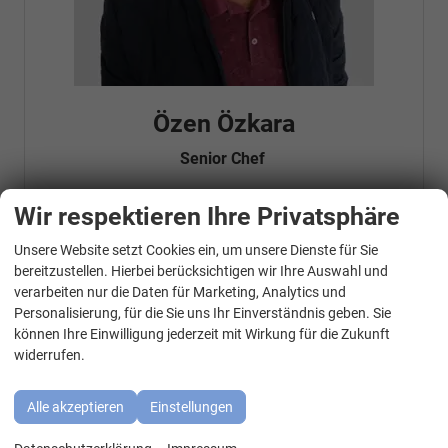
Özen Özkara
Senior Chef
Wir respektieren Ihre Privatsphäre
Telefonnummer: 07181 - 47695 15
Unsere Website setzt Cookies ein, um unsere Dienste für Sie
E-Mailadresse:
info@autohausrems.de
WhatsApp Kontakt
Fahrzeugnr.
bereitzustellen. Hierbei berücksichtigen wir Ihre Auswahl und
verarbeiten nur die Daten für Marketing, Analytics und
Personalisierung, für die Sie uns Ihr Einverständnis geben. Sie
Geparkte Fahrzeuge (
0
)
können Ihre Einwilligung jederzeit mit Wirkung für die Zukunft
widerrufen.
Audi
BMW
Alle akzeptieren
Einstellungen
Cupra