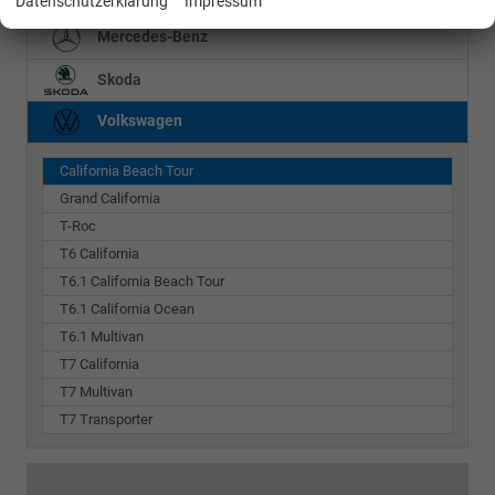
Datenschutzerklärung
Impressum
Mercedes-Benz
Skoda
Volkswagen
California Beach Tour
Grand California
T-Roc
T6 California
T6.1 California Beach Tour
T6.1 California Ocean
T6.1 Multivan
T7 California
T7 Multivan
T7 Transporter