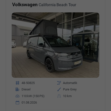
Volkswagen
California Beach Tour
Fahrzeugnr.
48-50825
Getriebe
Automatik
Kraftstoff
Diesel
Außenfarbe
Pure Grey
Leistung
110 kW (150 PS)
Kilometerstand
10 km
01.08.2026