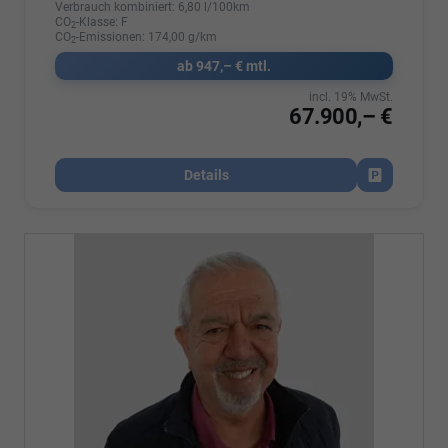
Verbrauch kombiniert:
6,80 l/100km
CO
-Klasse:
F
2
CO
-Emissionen:
174,00 g/km
2
ab 947,– € mtl.
incl. 19% MwSt.
67.900,– €
Details
Fahrzeug par