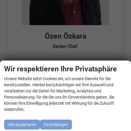
Özen Özkara
Senior Chef
Wir respektieren Ihre Privatsphäre
Telefonnummer: 07181 - 47695 15
E-Mailadresse:
info@autohausrems.de
Fahrzeugnr.
Unsere Website setzt Cookies ein, um unsere Dienste für Sie
WhatsApp Kontakt
bereitzustellen. Hierbei berücksichtigen wir Ihre Auswahl und
verarbeiten nur die Daten für Marketing, Analytics und
Geparkte Fahrzeuge (
0
)
Personalisierung, für die Sie uns Ihr Einverständnis geben. Sie
können Ihre Einwilligung jederzeit mit Wirkung für die Zukunft
Audi
widerrufen.
BMW
Alle akzeptieren
Einstellungen
Cupra