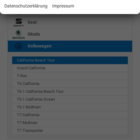
Datenschutzerklärung
Impressum
Mercedes-Benz
Seat
Skoda
Volkswagen
California Beach Tour
Grand California
T-Roc
T6 California
T6.1 California Beach Tour
T6.1 California Ocean
T6.1 Multivan
T7 California
T7 Multivan
T7 Transporter