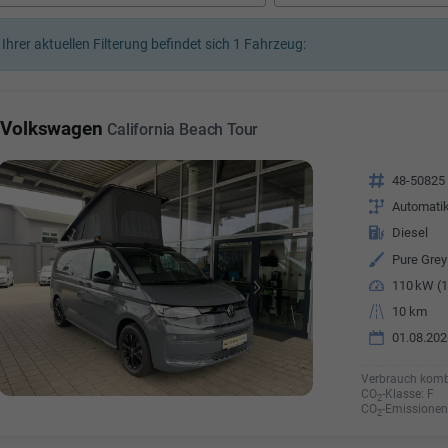
a Özyürek Oguz
 Ihrer aktuellen Filterung befindet sich
1
Fahrzeug:
Özden Özkara-B
lkaufrau -
Verkauf/Einkauf
Vermietung
Telefonnummer: 07181 - 
nummer: 07181 - 47695 15
Volkswagen
California Beach Tour
E-Mailadresse:
info@autoha
esse:
info@autohausrems.de
Fahrzeugnr.
48-50825
Getriebe
Automati
Kraftstoff
Diesel
Außenfarbe
Pure Grey
Leistung
110 kW (1
Kilometerstand
10 km
01.08.202
Verbrauch komb
CO
-Klasse:
F
2
CO
-Emissionen
2