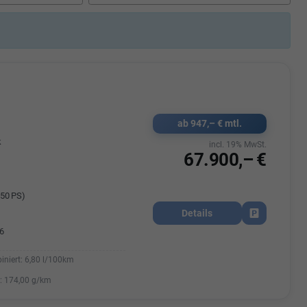
Elisa Vegele
udak
Auszubildende im 3.Lehrjahr -
Automobilkauffrau
47695 15
Telefonnummer: 07181 - 47695 15
usrems.de
E-Mailadresse:
info@autohausrems.de
ab 947,– € mtl.
k
incl. 19% MwSt.
67.900,– €
50 PS)
Details
Fahrzeug park
6
iniert:
6,80 l/100km
:
174,00 g/km