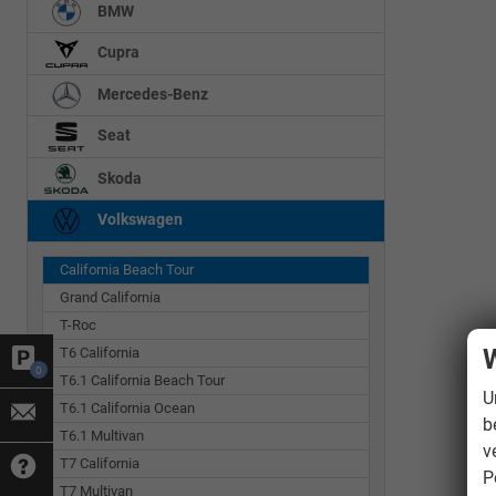
BMW
Cupra
Mercedes-Benz
Seat
Skoda
Volkswagen
California Beach Tour
Grand California
T-Roc
W
T6 California
0
T6.1 California Beach Tour
U
T6.1 California Ocean
b
T6.1 Multivan
v
T7 California
P
T7 Multivan