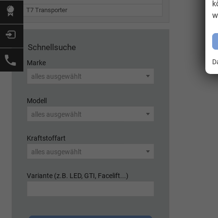
k
T7 Transporter
w
Schnellsuche
D
Marke
alles ausgewählt
Modell
alles ausgewählt
Kraftstoffart
alles ausgewählt
Variante (z.B. LED, GTI, Facelift...)