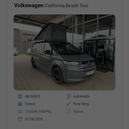
Volkswagen
California Beach Tour
Fahrzeugnr.
48-50825
Getriebe
Automatik
Kraftstoff
Diesel
Außenfarbe
Pure Grey
Leistung
110 kW (150 PS)
Kilometerstand
10 km
01.08.2026