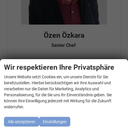
Özen Özkara
Senior Chef
Wir respektieren Ihre Privatsphäre
Telefonnummer: 07181 - 47695 15
E-Mailadresse:
info@autohausrems.de
Fahrzeugnr.
Unsere Website setzt Cookies ein, um unsere Dienste für Sie
WhatsApp Kontakt
bereitzustellen. Hierbei berücksichtigen wir Ihre Auswahl und
verarbeiten nur die Daten für Marketing, Analytics und
Geparkte Fahrzeuge (
0
)
Personalisierung, für die Sie uns Ihr Einverständnis geben. Sie
können Ihre Einwilligung jederzeit mit Wirkung für die Zukunft
Audi
widerrufen.
BMW
Alle akzeptieren
Einstellungen
Cupra