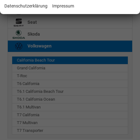
Datenschutzerklärung
Impressum
Mercedes-Benz
Seat
Skoda
Volkswagen
California Beach Tour
Grand California
T-Roc
T6 California
T6.1 California Beach Tour
T6.1 California Ocean
T6.1 Multivan
T7 California
T7 Multivan
T7 Transporter