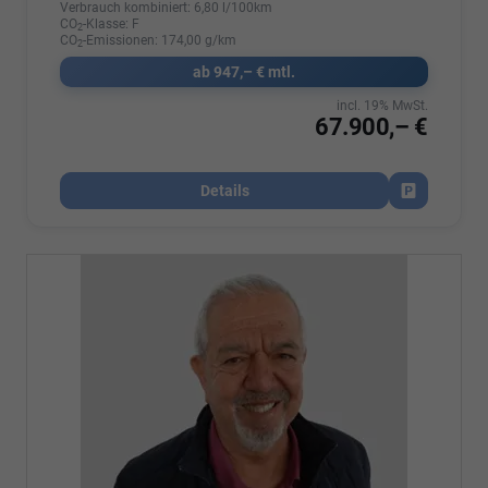
Verbrauch kombiniert:
6,80 l/100km
CO
-Klasse:
F
2
CO
-Emissionen:
174,00 g/km
2
ab 947,– € mtl.
incl. 19% MwSt.
67.900,– €
Details
Fahrzeug par