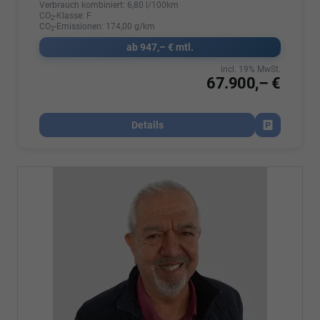
Verbrauch kombiniert:
6,80 l/100km
CO
-Klasse:
F
2
CO
-Emissionen:
174,00 g/km
2
ab 947,– € mtl.
incl. 19% MwSt.
67.900,– €
Details
Fahrzeug par