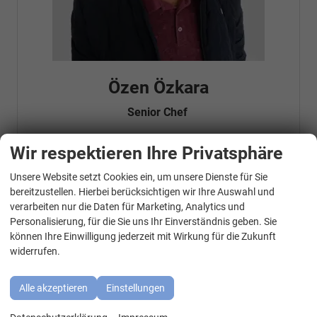
Özen Özkara
Senior Chef
Wir respektieren Ihre Privatsphäre
Telefonnummer: 07181 - 47695 15
Unsere Website setzt Cookies ein, um unsere Dienste für Sie
E-Mailadresse:
info@autohausrems.de
WhatsApp Kontakt
Fahrzeugnr.
bereitzustellen. Hierbei berücksichtigen wir Ihre Auswahl und
verarbeiten nur die Daten für Marketing, Analytics und
Personalisierung, für die Sie uns Ihr Einverständnis geben. Sie
Geparkte Fahrzeuge (
0
)
können Ihre Einwilligung jederzeit mit Wirkung für die Zukunft
widerrufen.
Audi
BMW
Alle akzeptieren
Einstellungen
Cupra