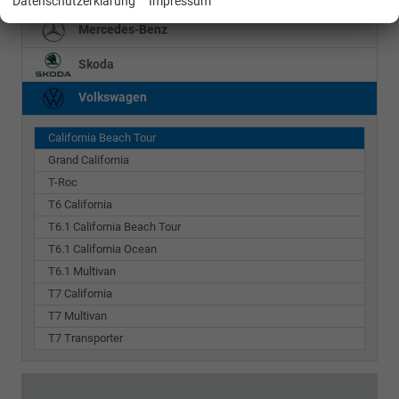
Datenschutzerklärung
Impressum
Mercedes-Benz
Skoda
Volkswagen
California Beach Tour
Grand California
T-Roc
T6 California
T6.1 California Beach Tour
T6.1 California Ocean
T6.1 Multivan
T7 California
T7 Multivan
T7 Transporter