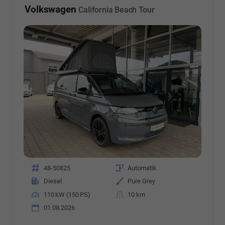
Volkswagen
California Beach Tour
Fahrzeugnr.
48-50825
Getriebe
Automatik
Kraftstoff
Diesel
Außenfarbe
Pure Grey
Leistung
110 kW (150 PS)
Kilometerstand
10 km
01.08.2026