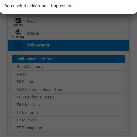
Datenschutzerklärung
Impressum
Mercedes-Benz
Seat
Skoda
Volkswagen
California Beach Tour
Grand California
T-Roc
T6 California
T6.1 California Beach Tour
T6.1 California Ocean
T6.1 Multivan
T7 California
T7 Multivan
T7 Transporter