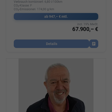
Verbrauch kombiniert:
6,80 l/100km
CO
-Klasse:
F
2
CO
-Emissionen:
174,00 g/km
2
ab 947,– € mtl.
incl. 19% MwSt.
67.900,– €
Details
Fahrzeug par