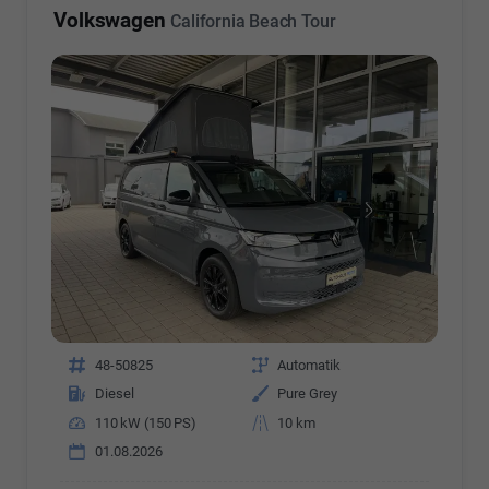
Volkswagen
California Beach Tour
Fahrzeugnr.
48-50825
Getriebe
Automatik
Kraftstoff
Diesel
Außenfarbe
Pure Grey
Leistung
110 kW (150 PS)
Kilometerstand
10 km
01.08.2026