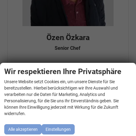
Özen Özkara
Senior Chef
Wir respektieren Ihre Privatsphäre
Telefonnummer: 07181 - 47695 15
E-Mailadresse:
info@autohausrems.de
Fahrzeugnr.
Unsere Website setzt Cookies ein, um unsere Dienste für Sie
WhatsApp Kontakt
bereitzustellen. Hierbei berücksichtigen wir Ihre Auswahl und
verarbeiten nur die Daten für Marketing, Analytics und
Geparkte Fahrzeuge (
0
)
Personalisierung, für die Sie uns Ihr Einverständnis geben. Sie
können Ihre Einwilligung jederzeit mit Wirkung für die Zukunft
Audi
widerrufen.
BMW
Alle akzeptieren
Einstellungen
Cupra