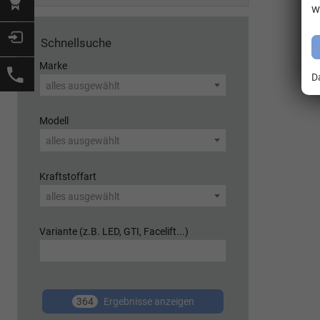
w
Schnellsuche
Marke
D
alles ausgewählt
Modell
alles ausgewählt
Kraftstoffart
alles ausgewählt
Variante (z.B. LED, GTI, Facelift...)
364
Ergebnisse anzeigen