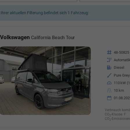
a Özyürek Oguz
 Ihrer aktuellen Filterung befindet sich
1
Fahrzeug:
Özden Özkara-B
lkaufrau -
Verkauf/Einkauf
Vermietung
Telefonnummer: 07181 - 
nummer: 07181 - 47695 15
Volkswagen
California Beach Tour
E-Mailadresse:
info@autoha
esse:
info@autohausrems.de
Fahrzeugnr.
48-50825
Getriebe
Automati
Kraftstoff
Diesel
Außenfarbe
Pure Grey
Leistung
110 kW (1
Kilometerstand
10 km
01.08.202
Verbrauch komb
CO
-Klasse:
F
2
CO
-Emissionen
2