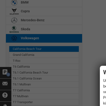
BMW
Cupra
Mercedes-Benz
Skoda
Volkswagen
California Beach Tour
Grand California
T-Roc
T6 California
W
T6.1 California Beach Tour
0
T6.1 California Ocean
U
T6.1 Multivan
b
T7 California
v
T7 Multivan
P
T7 Transporter
k