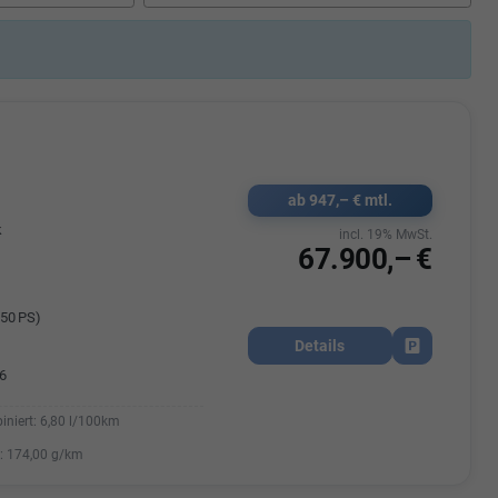
Elisa Vegele
udak
Auszubildende im 3.Lehrjahr -
Automobilkauffrau
47695 15
Telefonnummer: 07181 - 47695 15
usrems.de
E-Mailadresse:
info@autohausrems.de
ab 947,– € mtl.
k
incl. 19% MwSt.
67.900,– €
50 PS)
Details
Fahrzeug park
6
iniert:
6,80 l/100km
:
174,00 g/km