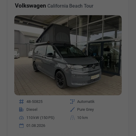
Volkswagen
California Beach Tour
Fahrzeugnr.
48-50825
Getriebe
Automatik
Kraftstoff
Diesel
Außenfarbe
Pure Grey
Leistung
110 kW (150 PS)
Kilometerstand
10 km
01.08.2026