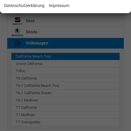
Datenschutzerklärung
Impressum
Mercedes-Benz
Seat
Skoda
Volkswagen
California Beach Tour
Grand California
T-Roc
T6 California
T6.1 California Beach Tour
T6.1 California Ocean
T6.1 Multivan
T7 California
T7 Multivan
T7 Transporter