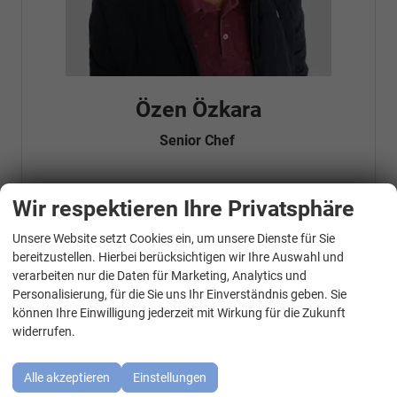
Özen Özkara
Senior Chef
Wir respektieren Ihre Privatsphäre
Telefonnummer: 07181 - 47695 15
E-Mailadresse:
info@autohausrems.de
Fahrzeugnr.
Unsere Website setzt Cookies ein, um unsere Dienste für Sie
WhatsApp Kontakt
bereitzustellen. Hierbei berücksichtigen wir Ihre Auswahl und
verarbeiten nur die Daten für Marketing, Analytics und
Geparkte Fahrzeuge (
0
)
Personalisierung, für die Sie uns Ihr Einverständnis geben. Sie
können Ihre Einwilligung jederzeit mit Wirkung für die Zukunft
Audi
widerrufen.
BMW
Alle akzeptieren
Einstellungen
Cupra