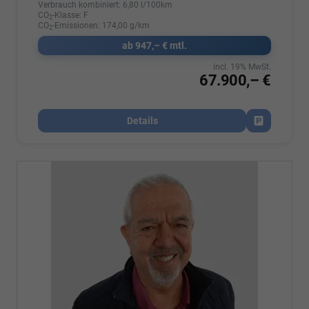
Verbrauch kombiniert:
6,80 l/100km
CO
-Klasse:
F
2
CO
-Emissionen:
174,00 g/km
2
ab 947,– € mtl.
incl. 19% MwSt.
67.900,– €
Details
Fahrzeug par