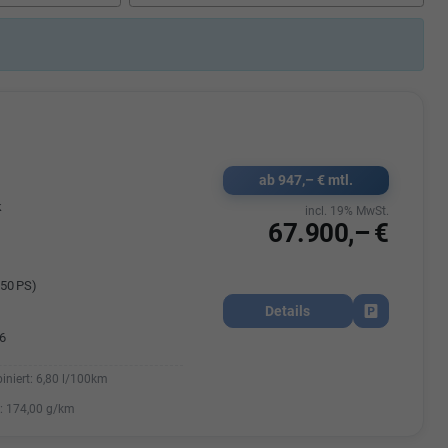
Elisa Vegele
udak
Auszubildende im 3.Lehrjahr -
Automobilkauffrau
47695 15
Telefonnummer: 07181 - 47695 15
usrems.de
E-Mailadresse:
info@autohausrems.de
ab 947,– € mtl.
k
incl. 19% MwSt.
67.900,– €
50 PS)
Details
Fahrzeug park
6
iniert:
6,80 l/100km
:
174,00 g/km