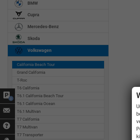
BMW
Cupra
Mercedes-Benz
Skoda
Volkswagen
California Beach Tour
Grand California
T-Roc
T6 California
W
T6.1 California Beach Tour
0
T6.1 California Ocean
U
T6.1 Multivan
b
T7 California
v
T7 Multivan
P
T7 Transporter
k