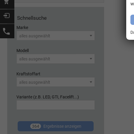
w
Schnellsuche
Marke
D
alles ausgewählt
Modell
alles ausgewählt
Kraftstoffart
alles ausgewählt
Variante (z.B. LED, GTI, Facelift...)
364
Ergebnisse anzeigen