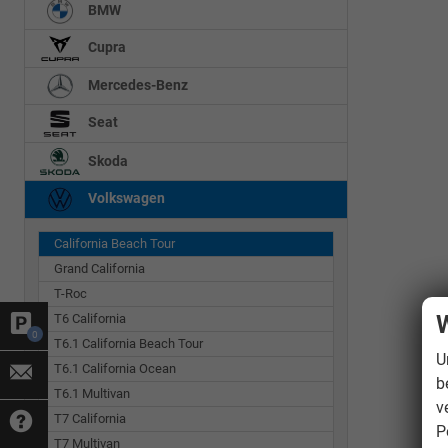
BMW
Cupra
Mercedes-Benz
Seat
Skoda
Volkswagen
California Beach Tour
Grand California
T-Roc
W
T6 California
0
T6.1 California Beach Tour
U
T6.1 California Ocean
b
T6.1 Multivan
v
T7 California
P
T7 Multivan