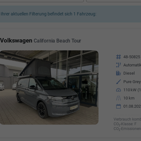
a Özyürek Oguz
 Ihrer aktuellen Filterung befindet sich
1
Fahrzeug:
Özden Özkara-B
lkaufrau -
Verkauf/Einkauf
Vermietung
Telefonnummer: 07181 - 
nummer: 07181 - 47695 15
Volkswagen
California Beach Tour
E-Mailadresse:
info@autoha
esse:
info@autohausrems.de
Fahrzeugnr.
48-50825
Getriebe
Automati
Kraftstoff
Diesel
Außenfarbe
Pure Grey
Leistung
110 kW (1
Kilometerstand
10 km
01.08.202
Verbrauch komb
CO
-Klasse:
F
2
CO
-Emissionen
2