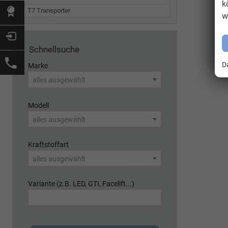
k
T7 Transporter
w
Schnellsuche
D
Marke
alles ausgewählt
Modell
alles ausgewählt
Kraftstoffart
alles ausgewählt
Variante (z.B. LED, GTI, Facelift...)