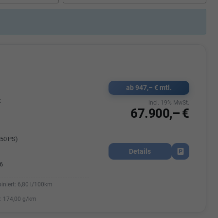
Elisa Vegele
udak
Auszubildende im 3.Lehrjahr -
Automobilkauffrau
47695 15
Telefonnummer: 07181 - 47695 15
usrems.de
E-Mailadresse:
info@autohausrems.de
ab 947,– € mtl.
k
incl. 19% MwSt.
67.900,– €
50 PS)
Details
Fahrzeug park
6
iniert:
6,80 l/100km
:
174,00 g/km