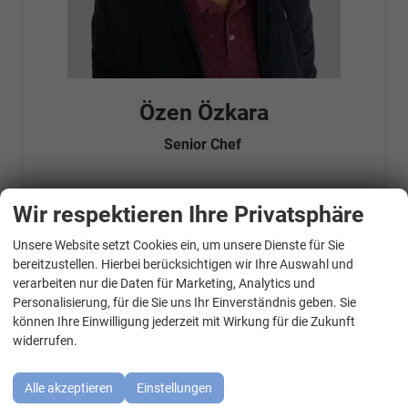
Özen Özkara
Senior Chef
Wir respektieren Ihre Privatsphäre
Telefonnummer: 07181 - 47695 15
E-Mailadresse:
info@autohausrems.de
Fahrzeugnr.
Unsere Website setzt Cookies ein, um unsere Dienste für Sie
WhatsApp Kontakt
bereitzustellen. Hierbei berücksichtigen wir Ihre Auswahl und
verarbeiten nur die Daten für Marketing, Analytics und
Geparkte Fahrzeuge (
0
)
Personalisierung, für die Sie uns Ihr Einverständnis geben. Sie
können Ihre Einwilligung jederzeit mit Wirkung für die Zukunft
Audi
widerrufen.
BMW
Alle akzeptieren
Einstellungen
Cupra