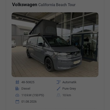
Volkswagen
California Beach Tour
Fahrzeugnr.
48-50825
Getriebe
Automatik
Kraftstoff
Diesel
Außenfarbe
Pure Grey
Leistung
110 kW (150 PS)
Kilometerstand
10 km
01.08.2026