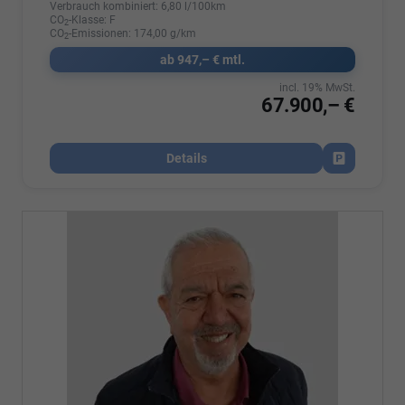
Verbrauch kombiniert:
6,80 l/100km
CO
-Klasse:
F
2
CO
-Emissionen:
174,00 g/km
2
ab 947,– € mtl.
incl. 19% MwSt.
67.900,– €
Details
Fahrzeug par