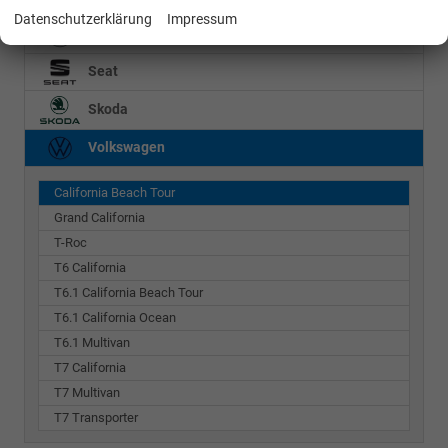
Datenschutzerklärung
Impressum
Mercedes-Benz
Seat
Skoda
Volkswagen
California Beach Tour
Grand California
T-Roc
T6 California
T6.1 California Beach Tour
T6.1 California Ocean
T6.1 Multivan
T7 California
T7 Multivan
T7 Transporter