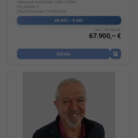
Verbrauch kombiniert:
6,80 l/100km
CO
-Klasse:
F
2
CO
-Emissionen:
174,00 g/km
2
ab 947,– € mtl.
incl. 19% MwSt.
67.900,– €
Details
Fahrzeug par