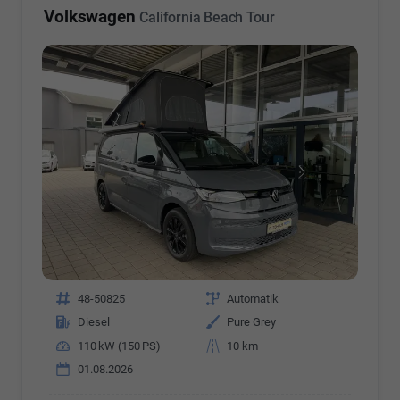
Volkswagen
California Beach Tour
Fahrzeugnr.
48-50825
Getriebe
Automatik
Kraftstoff
Diesel
Außenfarbe
Pure Grey
Leistung
110 kW (150 PS)
Kilometerstand
10 km
01.08.2026