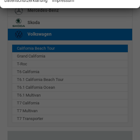
Datenschutzerklärung
Impressum
Mercedes-Benz
Skoda
Volkswagen
California Beach Tour
Grand California
T-Roc
T6 California
T6.1 California Beach Tour
T6.1 California Ocean
T6.1 Multivan
T7 California
T7 Multivan
T7 Transporter