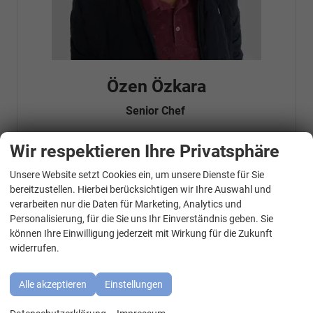
Özen Özkara
Senior Chef
Wir respektieren Ihre Privatsphäre
Telefonnummer: 07181 - 47695 15
Unsere Website setzt Cookies ein, um unsere Dienste für Sie
E-Mailadresse:
info@autohausrems.de
WhatsApp Kontakt
Fahrzeugnr.
bereitzustellen. Hierbei berücksichtigen wir Ihre Auswahl und
verarbeiten nur die Daten für Marketing, Analytics und
Personalisierung, für die Sie uns Ihr Einverständnis geben. Sie
Geparkte Fahrzeuge (
0
)
können Ihre Einwilligung jederzeit mit Wirkung für die Zukunft
widerrufen.
Audi
BMW
Alle akzeptieren
Einstellungen
Cupra