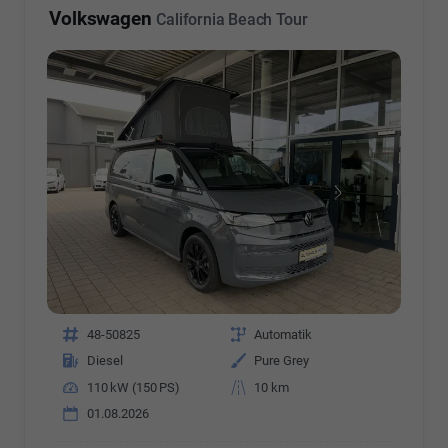
Volkswagen
California Beach Tour
Fahrzeugnr.
48-50825
Getriebe
Automatik
Kraftstoff
Diesel
Außenfarbe
Pure Grey
Leistung
110 kW (150 PS)
Kilometerstand
10 km
01.08.2026