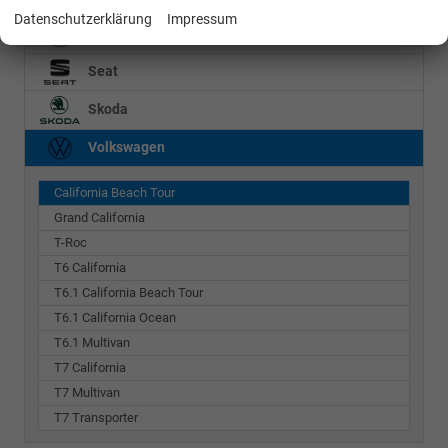
Datenschutzerklärung
Impressum
Mercedes-Benz
Seat
Skoda
Volkswagen
California Beach Tour
Grand California
T-Roc
T6 California
T6.1 California Beach Tour
T6.1 California Ocean
T6.1 Multivan
T7 California
T7 Multivan
T7 Transporter