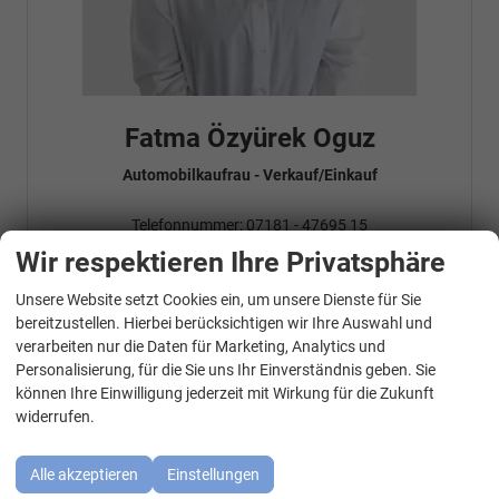
Fatma Özyürek Oguz
Automobilkaufrau -
Verkauf/Einkauf
Telefonnummer: 07181 - 47695 15
E-Mailadresse:
info@autohausrems.de
Wir respektieren Ihre Privatsphäre
Fahrzeugnr.
Unsere Website setzt Cookies ein, um unsere Dienste für Sie
WhatsApp Kontakt
bereitzustellen. Hierbei berücksichtigen wir Ihre Auswahl und
verarbeiten nur die Daten für Marketing, Analytics und
Geparkte Fahrzeuge (
0
)
Personalisierung, für die Sie uns Ihr Einverständnis geben. Sie
können Ihre Einwilligung jederzeit mit Wirkung für die Zukunft
Audi
widerrufen.
BMW
Alle akzeptieren
Einstellungen
Cupra