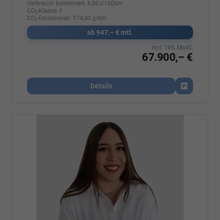
Verbrauch kombiniert:
6,80 l/100km
CO
-Klasse:
F
2
CO
-Emissionen:
174,00 g/km
2
ab 947,– € mtl.
incl. 19% MwSt.
67.900,– €
Details
Fahrzeug par