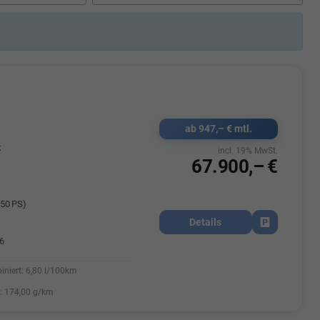
Elisa Vegele
udak
Auszubildende im 3.Lehrjahr -
Automobilkauffrau
47695 15
Telefonnummer: 07181 - 47695 15
usrems.de
E-Mailadresse:
info@autohausrems.de
ab 947,– € mtl.
k
incl. 19% MwSt.
67.900,– €
50 PS)
Details
Fahrzeug park
6
iniert:
6,80 l/100km
:
174,00 g/km