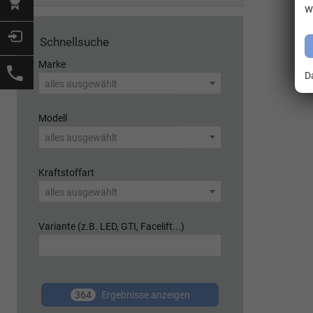
w
Schnellsuche
Marke
D
alles ausgewählt
Modell
alles ausgewählt
Kraftstoffart
alles ausgewählt
Variante (z.B. LED, GTI, Facelift...)
364
Ergebnisse anzeigen