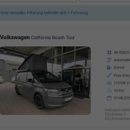
a Özyürek Oguz
 Ihrer aktuellen Filterung befindet sich
1
Fahrzeug:
Özden Özkara-B
lkaufrau -
Verkauf/Einkauf
Vermietung
Telefonnummer: 07181 - 
nummer: 07181 - 47695 15
Volkswagen
California Beach Tour
E-Mailadresse:
info@autoha
esse:
info@autohausrems.de
Fahrzeugnr.
48-50825
Getriebe
Automati
Kraftstoff
Diesel
Außenfarbe
Pure Grey
Leistung
110 kW (1
Kilometerstand
10 km
01.08.202
Verbrauch komb
CO
-Klasse:
F
2
CO
-Emissionen
2