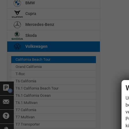
BMW
Cupra
Mercedes-Benz
Skoda
Volkswagen
California Beach Tour
Grand California
T-Roc
T6 California
W
T6.1 California Beach Tour
0
T6.1 California Ocean
U
T6.1 Multivan
b
T7 California
v
T7 Multivan
P
T7 Transporter
k