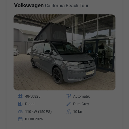
Volkswagen
California Beach Tour
Fahrzeugnr.
48-50825
Getriebe
Automatik
Kraftstoff
Diesel
Außenfarbe
Pure Grey
Leistung
110 kW (150 PS)
Kilometerstand
10 km
01.08.2026