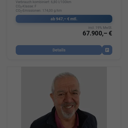
Verbrauch kombiniert:
6,80 l/100km
CO
-Klasse:
F
2
CO
-Emissionen:
174,00 g/km
2
ab 947,– € mtl.
incl. 19% MwSt.
67.900,– €
Details
Fahrzeug par