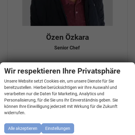
Özen Özkara
Senior Chef
Wir respektieren Ihre Privatsphäre
Telefonnummer: 07181 - 47695 15
E-Mailadresse:
info@autohausrems.de
Fahrzeugnr.
Unsere Website setzt Cookies ein, um unsere Dienste für Sie
WhatsApp Kontakt
bereitzustellen. Hierbei berücksichtigen wir Ihre Auswahl und
verarbeiten nur die Daten für Marketing, Analytics und
Geparkte Fahrzeuge (
0
)
Personalisierung, für die Sie uns Ihr Einverständnis geben. Sie
können Ihre Einwilligung jederzeit mit Wirkung für die Zukunft
Audi
widerrufen.
BMW
Alle akzeptieren
Einstellungen
Cupra