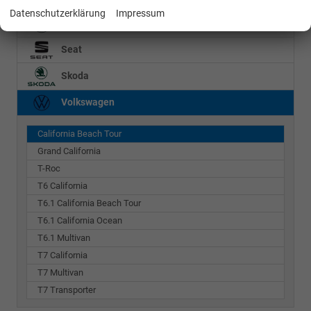
Datenschutzerklärung
Impressum
Mercedes-Benz
Seat
Skoda
Volkswagen
California Beach Tour
Grand California
T-Roc
T6 California
T6.1 California Beach Tour
T6.1 California Ocean
T6.1 Multivan
T7 California
T7 Multivan
T7 Transporter