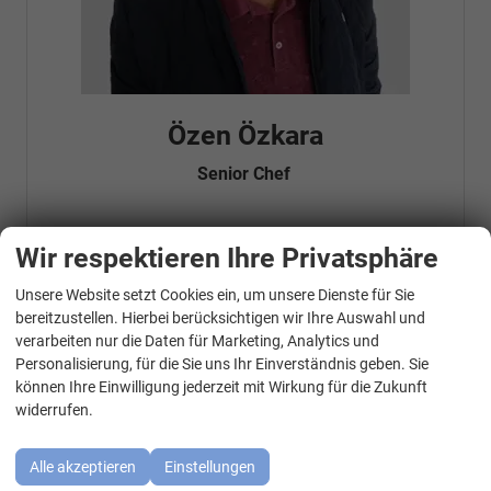
Özen Özkara
Senior Chef
Wir respektieren Ihre Privatsphäre
Telefonnummer: 07181 - 47695 15
E-Mailadresse:
info@autohausrems.de
Fahrzeugnr.
Unsere Website setzt Cookies ein, um unsere Dienste für Sie
WhatsApp Kontakt
bereitzustellen. Hierbei berücksichtigen wir Ihre Auswahl und
verarbeiten nur die Daten für Marketing, Analytics und
Geparkte Fahrzeuge (
0
)
Personalisierung, für die Sie uns Ihr Einverständnis geben. Sie
können Ihre Einwilligung jederzeit mit Wirkung für die Zukunft
Audi
widerrufen.
BMW
Alle akzeptieren
Einstellungen
Cupra