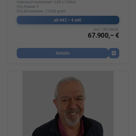
Verbrauch kombiniert:
6,80 l/100km
CO
-Klasse:
F
2
CO
-Emissionen:
174,00 g/km
2
ab 947,– € mtl.
incl. 19% MwSt.
67.900,– €
Details
Fahrzeug par