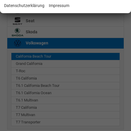
Datenschutzerklärung
Impressum
Mercedes-Benz
Seat
Skoda
Volkswagen
California Beach Tour
Grand California
T-Roc
T6 California
T6.1 California Beach Tour
T6.1 California Ocean
T6.1 Multivan
T7 California
T7 Multivan
T7 Transporter