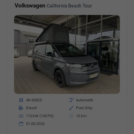
Volkswagen
California Beach Tour
Fahrzeugnr.
48-50825
Getriebe
Automatik
Kraftstoff
Diesel
Außenfarbe
Pure Grey
Leistung
110 kW (150 PS)
Kilometerstand
10 km
01.08.2026