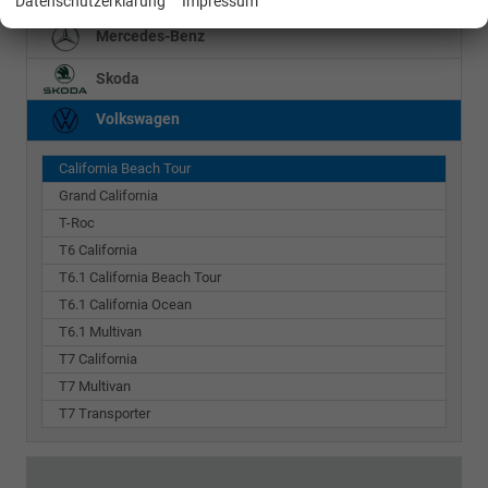
Datenschutzerklärung
Impressum
Mercedes-Benz
Skoda
Volkswagen
California Beach Tour
Grand California
T-Roc
T6 California
T6.1 California Beach Tour
T6.1 California Ocean
T6.1 Multivan
T7 California
T7 Multivan
T7 Transporter