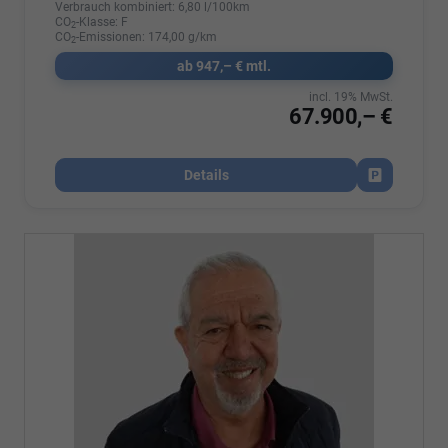
Verbrauch kombiniert:
6,80 l/100km
CO
-Klasse:
F
2
CO
-Emissionen:
174,00 g/km
2
ab 947,– € mtl.
incl. 19% MwSt.
67.900,– €
Details
Fahrzeug par