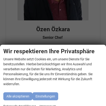
Özen Özkara
Senior Chef
Wir respektieren Ihre Privatsphäre
Telefonnummer: 07181 - 47695 15
Unsere Website setzt Cookies ein, um unsere Dienste für Sie
E-Mailadresse:
info@autohausrems.de
WhatsApp Kontakt
Fahrzeugnr.
bereitzustellen. Hierbei berücksichtigen wir Ihre Auswahl und
verarbeiten nur die Daten für Marketing, Analytics und
Personalisierung, für die Sie uns Ihr Einverständnis geben. Sie
Geparkte Fahrzeuge (
0
)
können Ihre Einwilligung jederzeit mit Wirkung für die Zukunft
widerrufen.
Audi
BMW
Alle akzeptieren
Einstellungen
Cupra