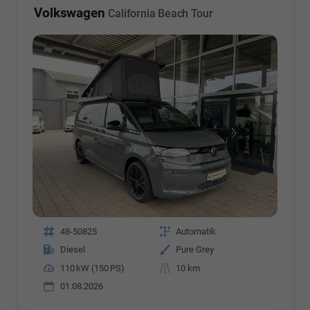
Volkswagen
California Beach Tour
Fahrzeugnr.
48-50825
Getriebe
Automatik
Kraftstoff
Diesel
Außenfarbe
Pure Grey
Leistung
110 kW (150 PS)
Kilometerstand
10 km
01.08.2026