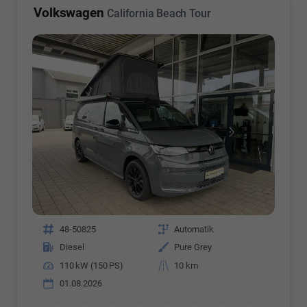
Volkswagen
California Beach Tour
Fahrzeugnr.
48-50825
Getriebe
Automatik
Kraftstoff
Diesel
Außenfarbe
Pure Grey
Leistung
110 kW (150 PS)
Kilometerstand
10 km
01.08.2026