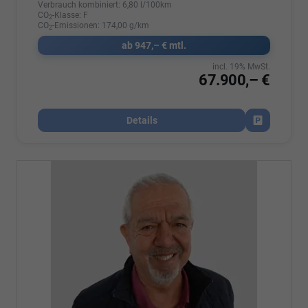
Verbrauch kombiniert:
6,80 l/100km
CO
-Klasse:
F
2
CO
-Emissionen:
174,00 g/km
2
ab 947,– € mtl.
incl. 19% MwSt.
67.900,– €
Details
Fahrzeug par