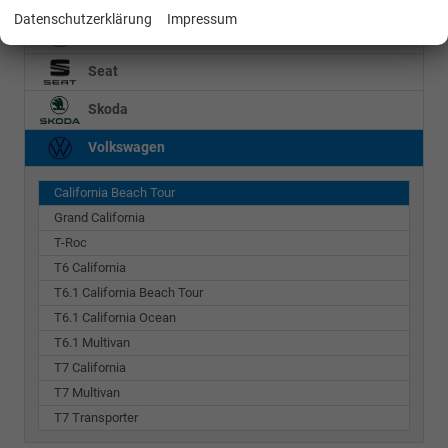
Datenschutzerklärung
Impressum
Mercedes-Benz
Seat
Skoda
Volkswagen
California Beach Tour
Grand California
T-Roc
T6 California
T6.1 California Beach Tour
T6.1 California Ocean
T6.1 Multivan
T7 California
T7 Multivan
T7 Transporter