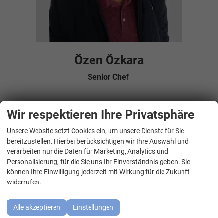
Özen Özkara
Senior Chef
Wir respektieren Ihre Privatsphäre
Telefonnummer: 07181 - 47695 15
E-Mailadresse:
info@autohausrems.de
Fahrzeugnr.
Unsere Website setzt Cookies ein, um unsere Dienste für Sie
WhatsApp Kontakt
bereitzustellen. Hierbei berücksichtigen wir Ihre Auswahl und
verarbeiten nur die Daten für Marketing, Analytics und
Geparkte Fahrzeuge (
0
)
Personalisierung, für die Sie uns Ihr Einverständnis geben. Sie
können Ihre Einwilligung jederzeit mit Wirkung für die Zukunft
Audi
widerrufen.
BMW
Alle akzeptieren
Einstellungen
Cupra