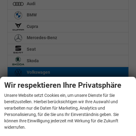
Audi
BMW
Cupra
Mercedes-Benz
Seat
Skoda
Volkswagen
Wir respektieren Ihre Privatsphäre
California Beach Tour
Grand California
Unsere Website setzt Cookies ein, um unsere Dienste für Sie
WhatsApp Kontakt
T-Roc
bereitzustellen. Hierbei berücksichtigen wir Ihre Auswahl und
verarbeiten nur die Daten für Marketing, Analytics und
T6 California
Personalisierung, für die Sie uns Ihr Einverständnis geben. Sie
T6.1 California Beach Tour
können Ihre Einwilligung jederzeit mit Wirkung für die Zukunft
T6.1 California Ocean
widerrufen.
T6.1 Multivan