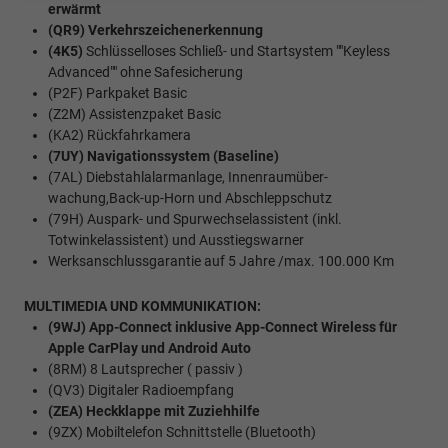
erwärmt
(QR9) Verkehrszeichenerkennung
(4K5)
Schlüsselloses Schließ- und Startsystem ""Keyless
Advanced"" ohne Safesicherung
(P2F) Parkpaket Basic
(Z2M) Assistenzpaket Basic
(KA2) Rückfahrkamera
(7UY) Navigationssystem (Baseline)
(7AL) Diebstahlalarmanlage, Innenraumüber-
wachung,Back-up-Horn und Abschleppschutz
(79H) Auspark- und Spurwechselassistent (inkl.
Totwinkelassistent) und Ausstiegswarner
Werksanschlussgarantie auf 5 Jahre /max. 100.000 Km
MULTIMEDIA UND KOMMUNIKATION:
(9WJ) App-Connect inklusive App-Connect Wireless für
Apple CarPlay und Android Auto
(8RM) 8 Lautsprecher ( passiv )
(QV3) Digitaler Radioempfang
(ZEA) Heckklappe mit Zuziehhilfe
(9ZX) Mobiltelefon Schnittstelle (Bluetooth)