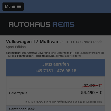
Menü
Volkswagen T7 Multivan
2.0 TDI LÜ DSG Navi Standh.
Sport Edition
Fahrzeugnr.
:
8067704032
, unverbindliche Lieferzeit:
14 Tage
, Landesversion: EU
- Europa,
Fahrzeug mit Tageszulassung
, Zentrallager (extern)
Jetzt anrufen
+49 7181 - 476 95 15
57.490,– €
54.490,– €
Gesamtpreis
incl. 19% MwSt., den Kosten für Überführung und Zulassungspapieren
Santander Bank