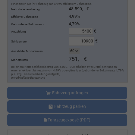
Finanzieren Sie Ihr Fahrzeug mit 4,99% effektivem Jahreszins.
48.590,– €
Nettodarlehensbetrag
4,99%
Effektiver Jahreszins
4,79%
Gebundener Sollzinssatz
€
Anzahlung
€
Schlussrate
Anzahl der Monatsraten
751,– €
Monatsraten
Bei einem Nettodarlehensbetrag von 5.000,- EUR erhalten zwei Drittel der Kunden
einen effektiven Jahreszins von 4,99% oder günstiger (gebundener Sollzinssatz 4,79%
p.a. zzgl. eines Bearbeitungsentgelts).
unverbindliche Berechnung
Fahrzeug anfragen
Fahrzeug parken
Fahrzeugexposé (PDF)