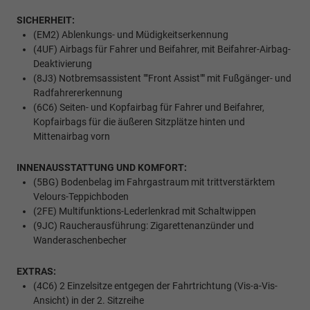
SICHERHEIT:
(EM2) Ablenkungs- und Müdigkeitserkennung
(4UF) Airbags für Fahrer und Beifahrer, mit Beifahrer-Airbag-
Deaktivierung
(8J3) Notbremsassistent ""Front Assist"" mit Fußgänger- und
Radfahrererkennung
(6C6) Seiten- und Kopfairbag für Fahrer und Beifahrer,
Kopfairbags für die äußeren Sitzplätze hinten und
Mittenairbag vorn
INNENAUSSTATTUNG UND KOMFORT:
(5BG) Bodenbelag im Fahrgastraum mit trittverstärktem
Velours-Teppichboden
(2FE) Multifunktions-Lederlenkrad mit Schaltwippen
(9JC) Raucherausführung: Zigarettenanzünder und
Wanderaschenbecher
EXTRAS:
(4C6) 2 Einzelsitze entgegen der Fahrtrichtung (Vis-a-Vis-
Ansicht) in der 2. Sitzreihe