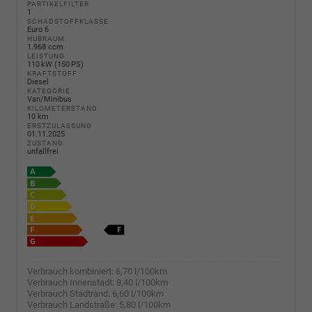
PARTIKELFILTER
1
SCHADSTOFFKLASSE
Euro 6
HUBRAUM
1.968 ccm
LEISTUNG
110 kW (150 PS)
KRAFTSTOFF
Diesel
KATEGORIE
Van/Minibus
KILOMETERSTAND
10 km
ERSTZULASSUNG
01.11.2025
ZUSTAND
unfallfrei
Verbrauch kombiniert:
6,70 l/100km
Verbrauch Innenstadt:
8,40 l/100km
Verbrauch Stadtrand:
6,60 l/100km
Verbrauch Landstraße:
5,80 l/100km